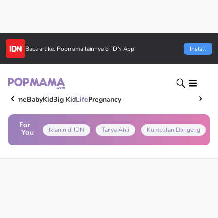
Baca artikel
Popmama
lainnya di IDN App
Install
Home
Baby
Kid
Big Kid
Life
Pregnancy
For
Iklanin di IDN
Tanya Ahli
Kumpulan Dongeng
You