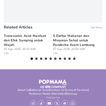
Related Articles
See More
Tranexamic Acid: Manfaat
5 Daftar Makanan dan
Ap
dan Efek Samping untuk
Minuman Sehat untuk
5 
Wajah
Penderita Asam Lambung
07
Lif
07 Agu 2026, 20:10 WIB
07 Agu 2026, 20:00 WIB
Life
Life
About Us
Editorial Team
Contact Us
Terms of Services
Pedoman Media Siber
Index
Sitemap
Follow Us