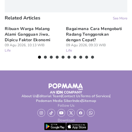
Related Articles
See More
Ribuan Warga Malang
Bagaimana Cara Mengobati
5 
Alami Gangguan Jiwa,
Radang Tenggorokan
Te
Dipicu Faktor Ekonomi
dengan Cepat?
09
Lif
09 Agu 2026, 10:13 WIB
09 Agu 2026, 09:33 WIB
Life
Life
About Us
Editorial Team
Contact Us
Terms of Services
Pedoman Media Siber
Index
Sitemap
Follow Us
Download