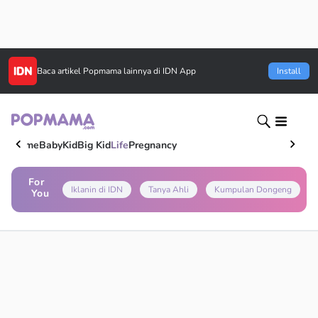
Baca artikel
Popmama
lainnya di IDN App
Install
Home
Baby
Kid
Big Kid
Life
Pregnancy
For
Iklanin di IDN
Tanya Ahli
Kumpulan Dongeng
You