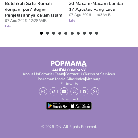
Bolehkah Satu Rumah
30 Macam-Macam Lomba
7 
dengan Ipar? Begini
17 Agustus yang Lucu
u
Penjelasannya dalam Islam
07 Agu 2026, 11:03 WIB
07
Life
Lif
07 Agu 2026, 12:28 WIB
Life
About Us
Editorial Team
Contact Us
Terms of Services
Pedoman Media Siber
Index
Sitemap
Follow Us
Download
© 2026 IDN. All Rights Reserved.