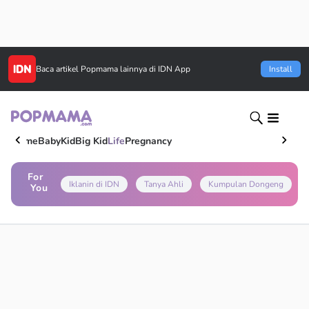
Baca artikel
Popmama
lainnya di IDN App
Install
Home
Baby
Kid
Big Kid
Life
Pregnancy
For
Iklanin di IDN
Tanya Ahli
Kumpulan Dongeng
You