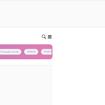
Penyakit Anak
MPASI
POPPAPA