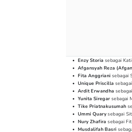
Enzy Storia
sebagai Kat
Afgansyah Reza (Afgan
Fita Anggriani
sebagai 
Unique Priscilla
sebagai
Ardit Erwandha
sebaga
Yunita Siregar
sebagai 
Tike Priatnakusumah
se
Ummi Quary
sebagai Sit
Nury Zhafira
sebagai Fit
Musdalifah Basri
sebaga