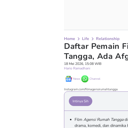
Home
Life
Relationship
Daftar Pemain 
Tangga, Ada Afg
18 Mei 2026, 15:08 WIB
Hario Ramadhani
News
Channel
Instagram.com/filmagensirumahtangga
Intinya Sih
Film
Agensi Rumah Tangga
di
drama, komedi, dan dinamika