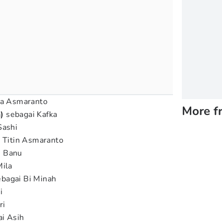
ia Asmaranto
More f
)
sebagai Kafka
Sashi
 Titin Asmaranto
i Banu
Mila
bagai Bi Minah
i
ri
i Asih