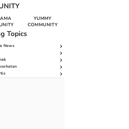
UNITY
MAMA
YUMMY
UNITY
COMMUNITY
ng Topics
a News
nak
esehatan
tis