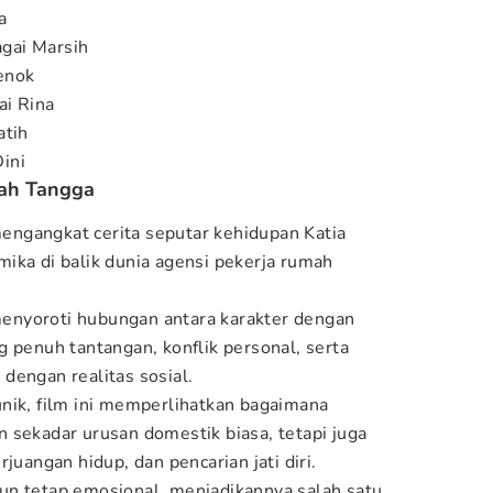
a
gai Marsih
enok
i Rina
atih
ini
mah Tangga
ngangkat cerita seputar kehidupan Katia
ika di balik dunia agensi pekerja rumah
enyoroti hubungan antara karakter dengan
g penuh tantangan, konflik personal, serta
dengan realitas sosial.
nik, film ini memperlihatkan bagaimana
 sekadar urusan domestik biasa, tetapi juga
juangan hidup, dan pencarian jati diri.
un tetap emosional, menjadikannya salah satu