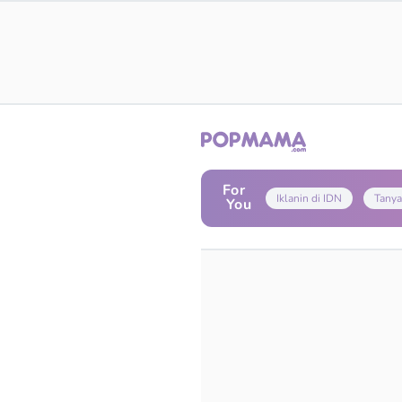
For
Iklanin di IDN
Tanya
You