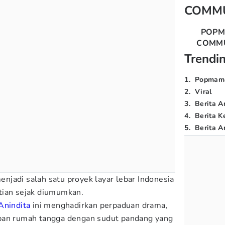
COMM
POP
COMM
Trendi
1
.
Popmam
2
.
Viral
3
.
Berita A
4
.
Berita K
5
.
Berita Ar
njadi salah satu proyek layar lebar Indonesia
tian sejak diumumkan.
Anindita
ini menghadirkan perpaduan drama,
pan rumah tangga dengan sudut pandang yang