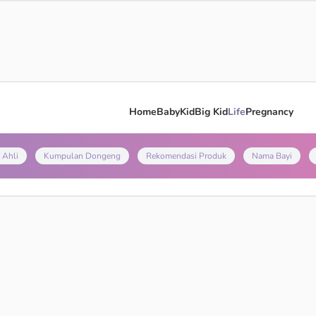
Home
Baby
Kid
Big Kid
Life
Pregnancy
 Ahli
Kumpulan Dongeng
Rekomendasi Produk
Nama Bayi