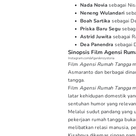
Nada Novia
sebagai Nis
Neneng Wulandari
seba
Boah Sartika
sebagai D
Priska Baru Segu
sebaga
Astrid Juwita
sebagai R
Dea Panendra
sebagai D
Sinopsis Film Agensi Ru
Instagram.com/afgan/enzystoria
Film
Agensi Rumah Tangga
me
Asmaranto dan berbagai dinam
tangga.
Film
Agensi Rumah Tangga
m
latar kehidupan domestik yan
sentuhan humor yang relevan 
Melalui sudut pandang yang u
pekerjaan rumah tangga bukan
melibatkan relasi manusia, per
Kisahnya dikemas ringan nam