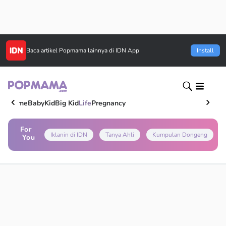
Baca artikel
Popmama
lainnya di IDN App
Install
Home
Baby
Kid
Big Kid
Life
Pregnancy
For
Iklanin di IDN
Tanya Ahli
Kumpulan Dongeng
You