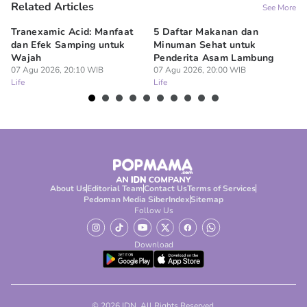
Related Articles
See More
Tranexamic Acid: Manfaat
5 Daftar Makanan dan
Ap
dan Efek Samping untuk
Minuman Sehat untuk
5 
Wajah
Penderita Asam Lambung
07
Lif
07 Agu 2026, 20:10 WIB
07 Agu 2026, 20:00 WIB
Life
Life
About Us
Editorial Team
Contact Us
Terms of Services
Pedoman Media Siber
Index
Sitemap
Follow Us
Download
© 2026 IDN. All Rights Reserved.