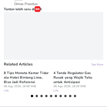
Dimas Prasetyo
Tonton lebih seru di
Related Articles
See More
8 Tips Menata Kamar Tidur
4 Tanda Regulator Gas
Ar
ala Hotel Bintang Lima,
Rusak yang Wajib Tahu
Ru
Bisa Jadi Referensi
untuk Antisipasi
Bu
06 Agu 2026, 18:48 WIB
06 Agu 2026, 18:28 WIB
06
Life
Life
Lif