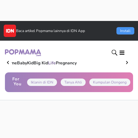
Baca artikel
Popmama
lainnya di IDN App
Install
Home
Baby
Kid
Big Kid
Life
Pregnancy
For
Iklanin di IDN
Tanya Ahli
Kumpulan Dongeng
You