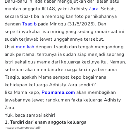
Baru-baru ini ada kabar mengejutkan dari salah satu
mantan anggota JKT48, yakni Adhisty
Zara
. Sebab,
secara tiba-tiba ia membagikan foto pernikahannya
dengan
Tsaqib
pada Minggu (31/5/2026). Dan
sepertinya kabar isu miring yang sedang ramai saat ini
sudah terjawab lewat unggahannya tersebut.
Usai
menikah
dengan Tsaqib dan tengah mengandung
anak pertama, tentunya ia sudah siap menjadi seorang
istri sekaligus mama dari keluarga kecilnya itu. Namun,
sebelum akan membina keluarga kecilnya bersama
Tsaqib, apakah Mama sempat kepo bagaimana
kehidupan keluarga Adhisty Zara sendiri?
Jika Mama kepo,
Popmama.com
akan membagikan
jawabannya lewat rangkuman fakta keluarga Adhisty
Zara.
Yuk, baca sampai akhir!
1. Terdiri dari enam anggota keluarga
Instagram.com/mrssaladin