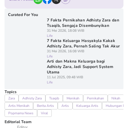
Curated For You
7 Fakta Pernikahan Adhisty Zara dan
Tsaqib, Sengaja Disembunyikan
31 Mei 2026, 18:08 WIB
Life
7 Fakta Keluarga Hasyakyla Kakak
Adhisty Zara, Pernah Saling Tak Akur
31 Mei 2026, 16:08 WIB
Life
Arti dan Makna Keluarga bagi
Adhisty Zara, Jadi Support System
Utama
11 Jul 2025, 09:48 WIB
Life
Topics
Zara
Adhisty Zara
Tsaqib
Menikah
Pernikahan
Nikah
Artis Menikah
Berita Artis
Artis
Keluarga Artis
Hubungan Kel
Popmama News
Viral
Editorial Team
Editor