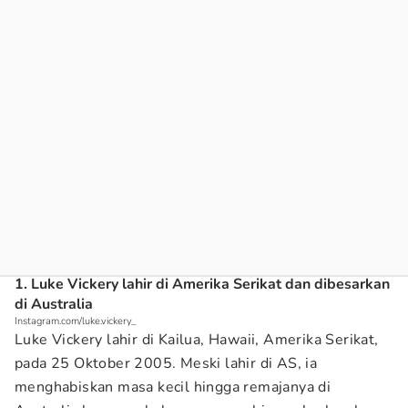
1. Luke Vickery lahir di Amerika Serikat dan dibesarkan
di Australia
Instagram.com/luke.vickery_
Luke Vickery lahir di Kailua, Hawaii, Amerika Serikat,
pada 25 Oktober 2005. Meski lahir di AS, ia
menghabiskan masa kecil hingga remajanya di