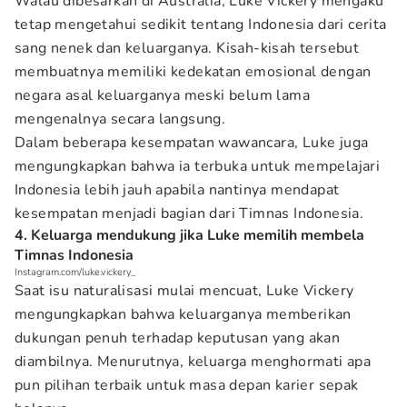
Walau dibesarkan di Australia, Luke Vickery mengaku
tetap mengetahui sedikit tentang Indonesia dari cerita
sang nenek dan keluarganya. Kisah-kisah tersebut
membuatnya memiliki kedekatan emosional dengan
negara asal keluarganya meski belum lama
mengenalnya secara langsung.
Dalam beberapa kesempatan wawancara, Luke juga
mengungkapkan bahwa ia terbuka untuk mempelajari
Indonesia lebih jauh apabila nantinya mendapat
kesempatan menjadi bagian dari Timnas Indonesia.
4. Keluarga mendukung jika Luke memilih membela
Timnas Indonesia
Instagram.com/luke.vickery_
Saat isu naturalisasi mulai mencuat, Luke Vickery
mengungkapkan bahwa keluarganya memberikan
dukungan penuh terhadap keputusan yang akan
diambilnya. Menurutnya, keluarga menghormati apa
pun pilihan terbaik untuk masa depan karier sepak