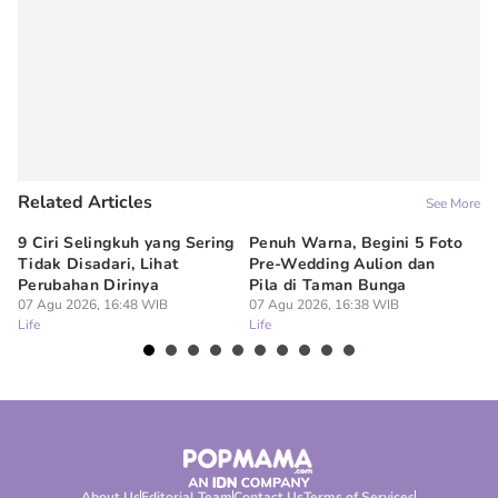
Related Articles
See More
9 Ciri Selingkuh yang Sering
Penuh Warna, Begini 5 Foto
Me
Tidak Disadari, Lihat
Pre-Wedding Aulion dan
Sk
Perubahan Dirinya
Pila di Taman Bunga
un
07 Agu 2026, 16:48 WIB
07 Agu 2026, 16:38 WIB
07
Life
Life
Lif
About Us
Editorial Team
Contact Us
Terms of Services