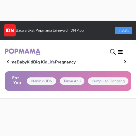
Baca artikel
Popmama
lainnya di IDN App
Install
Home
Baby
Kid
Big Kid
Life
Pregnancy
For
Iklanin di IDN
Tanya Ahli
Kumpulan Dongeng
You