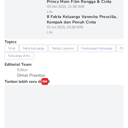
Princy Main Film Rangga & Cinta
05 Okt 2025, 21:38 WIB
Life
8 Fakta Keluarga Vanesha Prescilla,
Kompak dan Penuh Cinta
01 Jul 2025, 15:28 WIB
Life
Topics
Viral
fakta keluarga
Yandy Laurens
Hubungan Keluarga
Pop
Keluarga Artis
Editorial Team
Editor
Dimas Prasetyo
Tonton lebih seru di