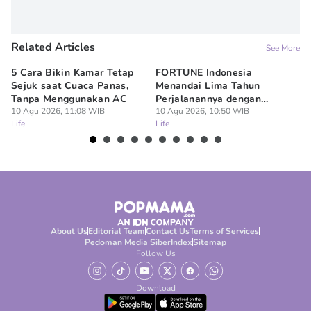
Related Articles
See More
5 Cara Bikin Kamar Tetap
FORTUNE Indonesia
Di
Sejuk saat Cuaca Panas,
Menandai Lima Tahun
r
Tanpa Menggunakan AC
Perjalanannya dengan
Ci
10 Agu 2026, 11:08 WIB
Memperkuat Perannya bagi
10 Agu 2026, 10:50 WIB
10
Life
Life
Lif
Ekosistem Bisnis Indonesia
About Us
Editorial Team
Contact Us
Terms of Services
Pedoman Media Siber
Index
Sitemap
Follow Us
Download