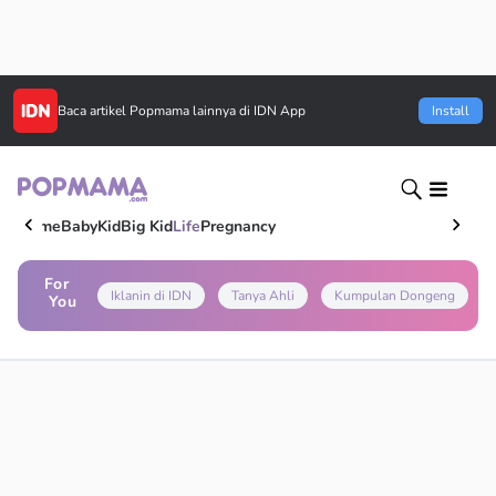
Baca artikel
Popmama
lainnya di IDN App
Install
Home
Baby
Kid
Big Kid
Life
Pregnancy
For
Iklanin di IDN
Tanya Ahli
Kumpulan Dongeng
You