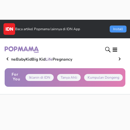
Baca artikel
Popmama
lainnya di IDN App
Install
Home
Baby
Kid
Big Kid
Life
Pregnancy
For
Iklanin di IDN
Tanya Ahli
Kumpulan Dongeng
You