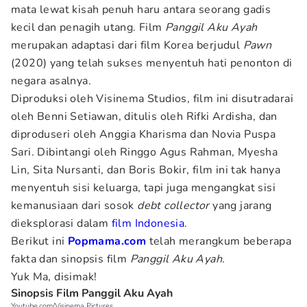
mata lewat kisah penuh haru antara seorang gadis
kecil dan penagih utang. Film
Panggil Aku Ayah
merupakan adaptasi dari film Korea berjudul
Pawn
(2020) yang telah sukses menyentuh hati penonton di
negara asalnya.
Diproduksi oleh Visinema Studios, film ini disutradarai
oleh Benni Setiawan, ditulis oleh Rifki Ardisha, dan
diproduseri oleh Anggia Kharisma dan Novia Puspa
Sari. Dibintangi oleh Ringgo Agus Rahman, Myesha
Lin, Sita Nursanti, dan Boris Bokir, film ini tak hanya
menyentuh sisi keluarga, tapi juga mengangkat sisi
kemanusiaan dari sosok
debt collector
yang jarang
dieksplorasi dalam
film Indonesia
.
Berikut ini
Popmama.com
telah merangkum beberapa
fakta dan sinopsis film
Panggil Aku Ayah.
Yuk Ma, disimak!
Sinopsis Film Panggil Aku Ayah
Youtube.com/Visinema Pictures