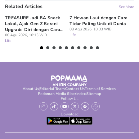
Related Articles
See More
TREASURE Jadi BA Snack
7 Hewan Laut dengan Cara
In
Lokal, Ajak Gen Z Berani
Tidur Paling Unik di Dunia
No
Upgrade Diri dengan Cara
08 Agu 2026, 10:03 WIB
Ci
Life
Sendiri
08 Agu 2026, 10:13 WIB
08
Life
Lif
About Us
Editorial Team
Contact Us
Terms of Services
Pedoman Media Siber
Index
Sitemap
Follow Us
Download