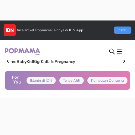
Baca artikel
Popmama
lainnya di IDN App
Install
Home
Baby
Kid
Big Kid
Life
Pregnancy
For
Iklanin di IDN
Tanya Ahli
Kumpulan Dongeng
You