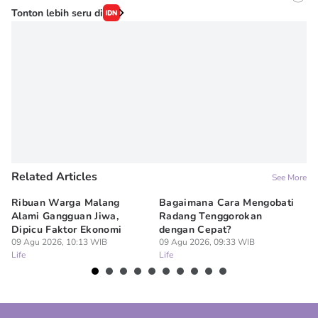
Editor
Tonton lebih seru di
Erick Akbar
Editor
Dimas Prasetyo
Related Articles
See More
Ribuan Warga Malang
Bagaimana Cara Mengobati
5 
Alami Gangguan Jiwa,
Radang Tenggorokan
Te
Dipicu Faktor Ekonomi
dengan Cepat?
09
Lif
09 Agu 2026, 10:13 WIB
09 Agu 2026, 09:33 WIB
Life
Life