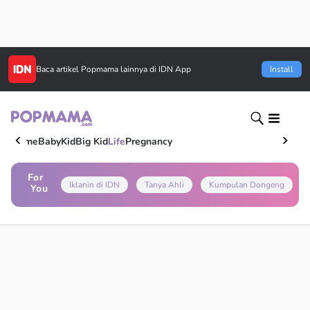
Baca artikel
Popmama
lainnya di IDN App
Install
Home
Baby
Kid
Big Kid
Life
Pregnancy
For
Iklanin di IDN
Tanya Ahli
Kumpulan Dongeng
You