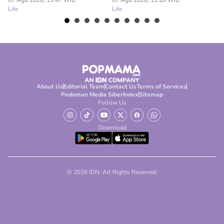
Model
07 Agu 2026, 13:47 WIB
07 Agu 2026, 12:28 WIB
Life
Life
About Us
Editorial Team
Contact Us
Terms of Services
Pedoman Media Siber
Index
Sitemap
Follow Us
Download
© 2026 IDN. All Rights Reserved.