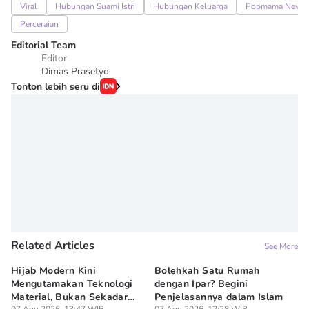
Viral
Hubungan Suami Istri
Hubungan Keluarga
Popmama News
Perceraian
Editorial Team
Editor
Dimas Prasetyo
Tonton lebih seru di
Related Articles
See More
Hijab Modern Kini
Bolehkah Satu Rumah
3
Mengutamakan Teknologi
dengan Ipar? Begini
17
Material, Bukan Sekadar
Penjelasannya dalam Islam
07
Lif