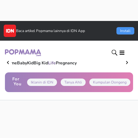
Baca artikel
Popmama
lainnya di IDN App
Install
Home
Baby
Kid
Big Kid
Life
Pregnancy
For
Iklanin di IDN
Tanya Ahli
Kumpulan Dongeng
You