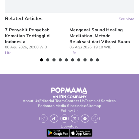
Related Articles
See More
7 Penyakit Penyebab
Mengenal Sound Healing
8 
Kematian Tertinggi di
Meditation, Metode
al
Indonesia
Relaksasi dari Vibrasi Suara
Bi
06 Agu 2026, 20:00 WIB
06 Agu 2026, 19:10 WIB
06
Life
Life
Lif
About Us
Editorial Team
Contact Us
Terms of Services
Pedoman Media Siber
Index
Sitemap
Follow Us
Download