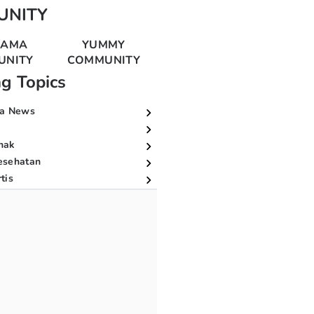
UNITY
MAMA
YUMMY
UNITY
COMMUNITY
ng Topics
a News
nak
esehatan
tis