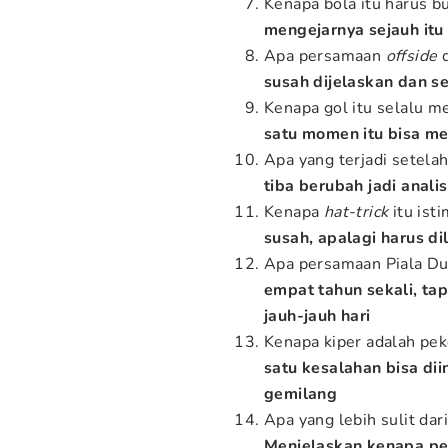
Kenapa bola itu harus b
mengejarnya sejauh itu
Apa persamaan
offside
d
susah dijelaskan dan 
Kenapa gol itu selalu 
satu momen itu bisa m
Apa yang terjadi setela
tiba berubah jadi anali
Kenapa
hat-trick
itu ist
susah, apalagi harus di
Apa persamaan Piala Du
empat tahun sekali, ta
jauh-jauh hari
Kenapa kiper adalah pek
satu kesalahan bisa di
gemilang
Apa yang lebih sulit da
Menjelaskan kenapa per