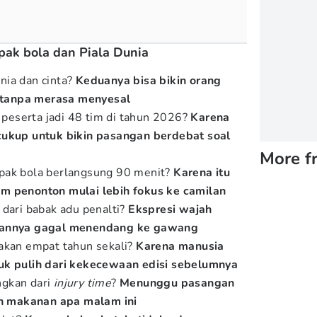
epak bola dan Piala Dunia
nia dan cinta?
Keduanya bisa bikin orang
ri tanpa merasa menyesal
eserta jadi 48 tim di tahun 2026?
Karena
cukup untuk bikin pasangan berdebat soal
More f
pak bola berlangsung 90 menit?
Karena itu
m penonton mulai lebih fokus ke camilan
 dari babak adu penalti?
Ekspresi wajah
oannya gagal menendang ke gawang
dakan empat tahun sekali?
Karena manusia
uk pulih dari kekecewaan edisi sebelumnya
ngkan dari
injury time
?
Menunggu pasangan
 makanan apa malam ini