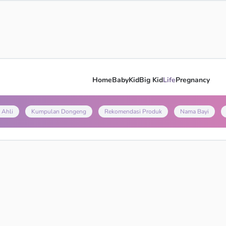
Home
Baby
Kid
Big Kid
Life
Pregnancy
 Ahli
Kumpulan Dongeng
Rekomendasi Produk
Nama Bayi