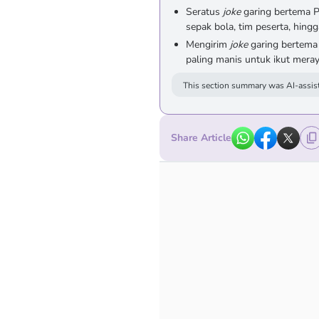
Seratus
joke
garing bertema Pi
sepak bola, tim peserta, hin
Mengirim
joke
garing bertema 
paling manis untuk ikut mera
This section summary was AI-assist
Share Article