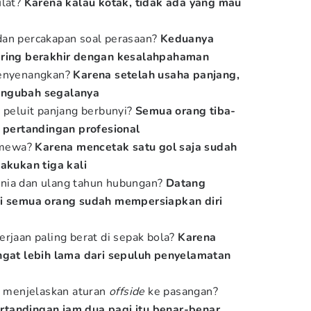
ulat?
Karena kalau kotak, tidak ada yang mau
an percakapan soal perasaan?
Keduanya
sering berakhir dengan kesalahpahaman
menyenangkan?
Karena setelah usaha panjang,
engubah segalanya
h peluit panjang berbunyi?
Semua orang tiba-
s pertandingan profesional
imewa?
Karena mencetak satu gol saja sudah
lakukan tiga kali
nia dan ulang tahun hubungan?
Datang
pi semua orang sudah mempersiapkan diri
erjaan paling berat di sepak bola?
Karena
ingat lebih lama dari sepuluh penyelamatan
ri menjelaskan aturan
offside
ke pasangan?
tandingan jam dua pagi itu benar-benar