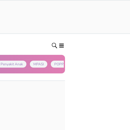
Penyakit Anak
MPASI
POPPAPA