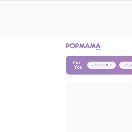
For
Iklanin di IDN
Tanya
You