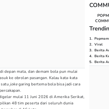
COMM
POP
COMM
Trendi
1
.
Popmam
2
.
Viral
3
.
Berita A
4
.
Berita K
5
.
Berita Ar
 di depan mata, dan demam bola pun mulai
suk ke obrolan pasangan. Kalau kata-kata
, satu
joke
garing bertema bola bisa jadi cara
 percakapan.
igelar mulai 11 Juni 2026 di Amerika Serikat,
lkan 48 tim peserta dari seluruh dunia