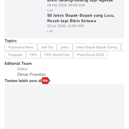
Bikin Geleng-Geleng tapi Ngakak
09 Mei 2026, 08:08 WIB
Life
50 Jokes Bapak-Bapak yang Lucu,
Receh tapi Bikin Ketawa
03 Jul 2026, 10:08 WIB
Life
Topics
Popmama News
Jadi Tau
jokes
Jokes Bapak-Bapak Garing
FI
Poppapa
FIFA
FIFA World Cup
Piala Dunia 2026
Editorial Team
Editor
Dimas Prasetyo
Tonton lebih seru di