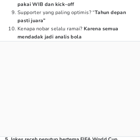
pakai WIB dan kick-off
Supporter yang paling optimis? “
Tahun depan
pasti juara”
Kenapa nobar selalu ramai?
Karena semua
mendadak jadi analis bola
5. Jokes receh penutup bertema FIFA World Cup