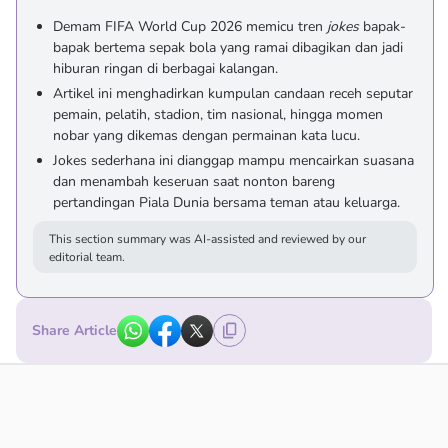
Demam FIFA World Cup 2026 memicu tren
jokes
bapak-
bapak bertema sepak bola yang ramai dibagikan dan jadi
hiburan ringan di berbagai kalangan.
Artikel ini menghadirkan kumpulan candaan receh seputar
pemain, pelatih, stadion, tim nasional, hingga momen
nobar yang dikemas dengan permainan kata lucu.
Jokes sederhana ini dianggap mampu mencairkan suasana
dan menambah keseruan saat nonton bareng
pertandingan Piala Dunia bersama teman atau keluarga.
This section summary was AI-assisted and reviewed by our
editorial team.
Share Article