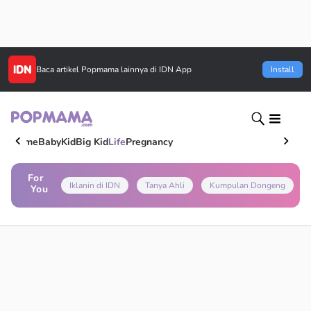
Baca artikel
Popmama
lainnya di IDN App
Install
Home
Baby
Kid
Big Kid
Life
Pregnancy
For
Iklanin di IDN
Tanya Ahli
Kumpulan Dongeng
You