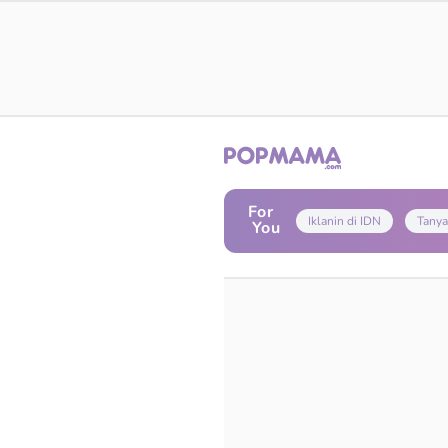
For
Iklanin di IDN
Tanya
You