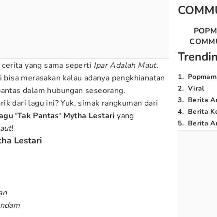
COMM
POP
COMM
Trendi
i cerita yang sama seperti
Ipar Adalah Maut
.
1
.
Popmam
ti bisa merasakan kalau adanya pengkhianatan
2
.
Viral
 pantas dalam hubungan seseorang.
3
.
Berita A
ik dari lagu ini? Yuk, simak rangkuman dari
4
.
Berita K
 lagu 'Tak Pantas' Mytha Lestari
yang
5
.
Berita Ar
aut
!
tha Lestari
an
dendam