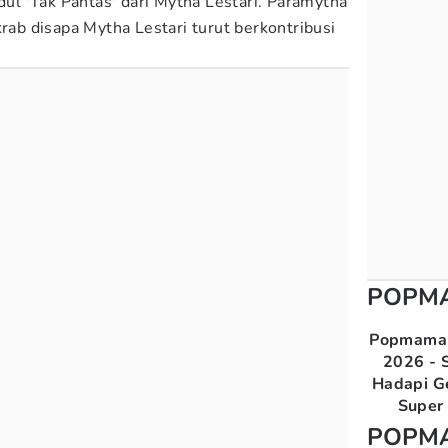
dul 'Tak Pantas' dari Mytha Lestari. Paramytha
krab disapa Mytha Lestari turut berkontribusi
POPM
Popmama 
2026 - S
Hadapi G
Super 
POPM