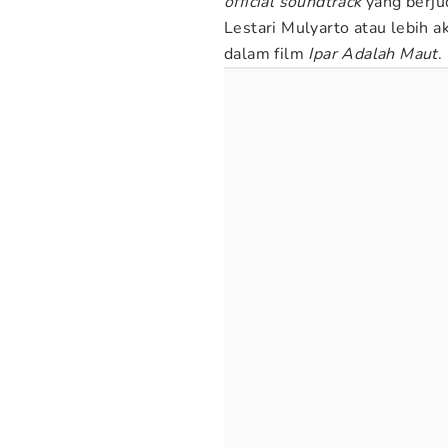
official soundtrack
yang berju
Lestari Mulyarto atau lebih a
dalam film
Ipar Adalah Maut
.