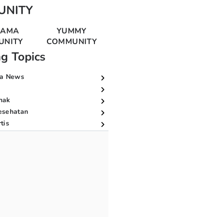
UNITY
MAMA
YUMMY
UNITY
COMMUNITY
ng Topics
a News
nak
esehatan
tis