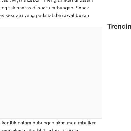
antas', Mytha Lestari mengisahkan di dalam
ang tak pantas di suatu hubungan. Sosok
as sesuatu yang padahal dari awal bukan
Trendin
aka konflik dalam hubungan akan menimbulkan
merasakan cinta. Myhta Lestari juga