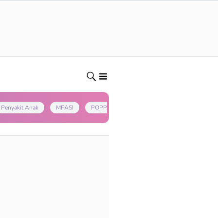
Penyakit Anak
MPASI
POPPAPA