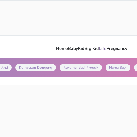
Home
Baby
Kid
Big Kid
Life
Pregnancy
 Ahli
Kumpulan Dongeng
Rekomendasi Produk
Nama Bayi