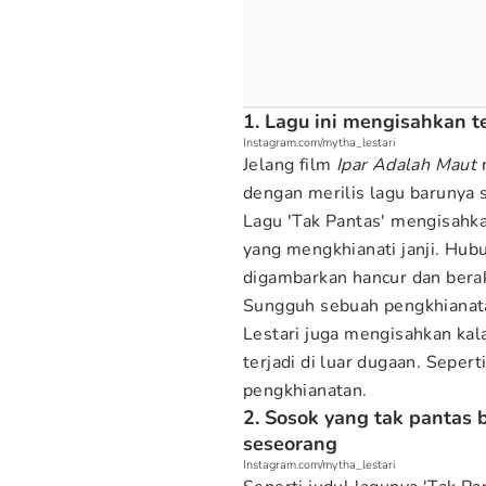
1. Lagu ini mengisahkan 
Instagram.com/mytha_lestari
Jelang film
Ipar Adalah Maut
dengan merilis lagu barunya 
Lagu 'Tak Pantas' mengisahka
yang mengkhianati janji. Hub
digambarkan hancur dan berak
Sungguh sebuah pengkhianata
Lestari juga mengisahkan ka
terjadi di luar dugaan. Sepert
pengkhianatan.
2. Sosok yang tak pantas 
seseorang
Instagram.com/mytha_lestari