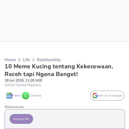
Home
Life
Relationship
10 Meme Kucing tentang Kekecewaan,
Receh tapi Ngena Banget!
28 Jun 2026, 11:28 WIB
Azhari Farizky Maulana
News
Channel
Add Us on Google
Pinterest.com
Intinya Sih