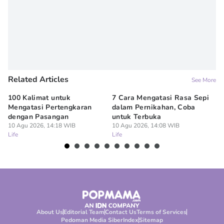
Related Articles
See More
100 Kalimat untuk
7 Cara Mengatasi Rasa Sepi
7 
Mengatasi Pertengkaran
dalam Pernikahan, Coba
ya
dengan Pasangan
untuk Terbuka
Ke
10 Agu 2026, 14:18 WIB
10 Agu 2026, 14:08 WIB
10
Life
Life
Lif
About Us
Editorial Team
Contact Us
Terms of Services
Pedoman Media Siber
Index
Sitemap