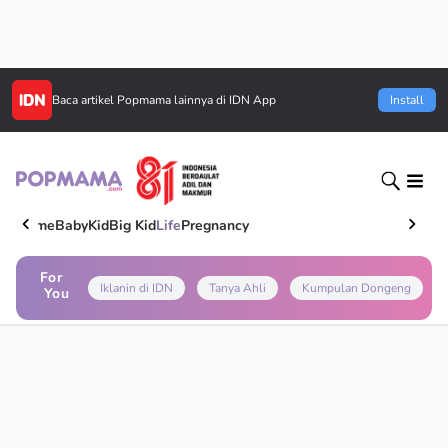
Baca artikel
Popmama
lainnya di IDN App
Install
Home
Baby
Kid
Big Kid
Life
Pregnancy
For
Iklanin di IDN
Tanya Ahli
Kumpulan Dongeng
You