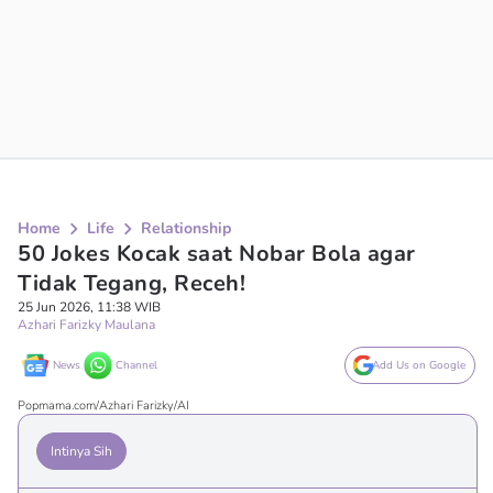
Home
Life
Relationship
50 Jokes Kocak saat Nobar Bola agar
Tidak Tegang, Receh!
25 Jun 2026, 11:38 WIB
Azhari Farizky Maulana
News
Channel
Add Us on Google
Popmama.com/Azhari Farizky/AI
Intinya Sih