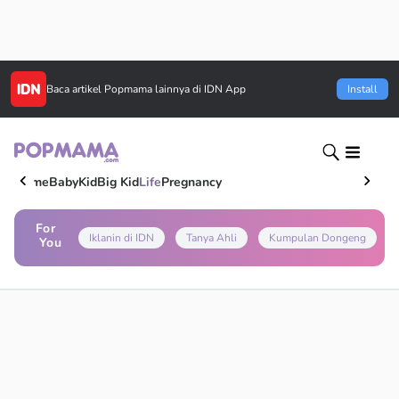
Baca artikel
Popmama
lainnya di IDN App
Install
Home
Baby
Kid
Big Kid
Life
Pregnancy
For
Iklanin di IDN
Tanya Ahli
Kumpulan Dongeng
You