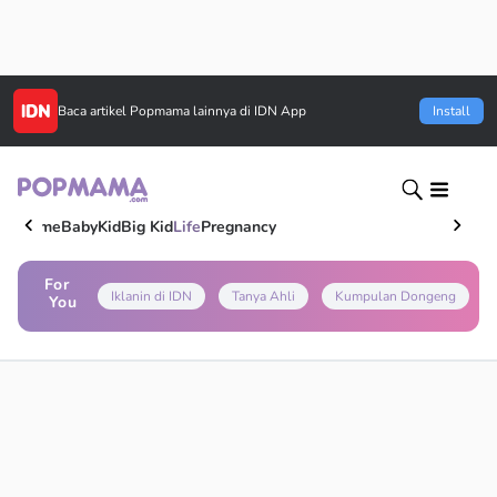
Baca artikel
Popmama
lainnya di IDN App
Install
Home
Baby
Kid
Big Kid
Life
Pregnancy
For
Iklanin di IDN
Tanya Ahli
Kumpulan Dongeng
You