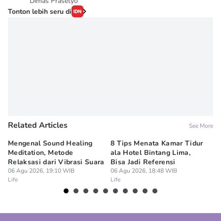
Dimas Prasetyo
Tonton lebih seru di
Related Articles
See More
Mengenal Sound Healing
8 Tips Menata Kamar Tidur
4 
Meditation, Metode
ala Hotel Bintang Lima,
Ru
Relaksasi dari Vibrasi Suara
Bisa Jadi Referensi
un
06 Agu 2026, 19:10 WIB
06 Agu 2026, 18:48 WIB
06
Life
Life
Lif