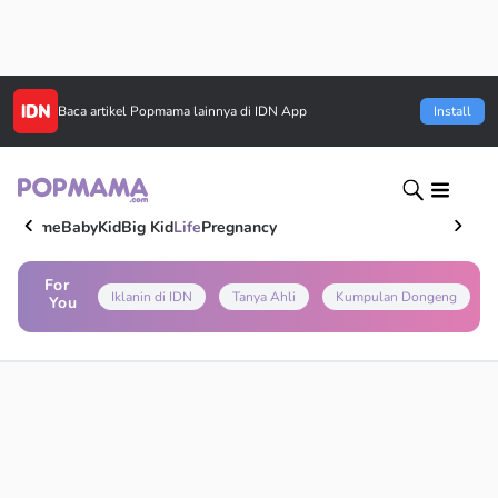
Baca artikel
Popmama
lainnya di IDN App
Install
Home
Baby
Kid
Big Kid
Life
Pregnancy
For
Iklanin di IDN
Tanya Ahli
Kumpulan Dongeng
You