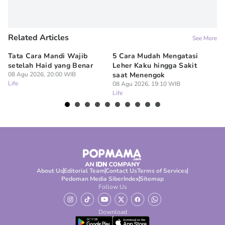
Related Articles
See More
Tata Cara Mandi Wajib
5 Cara Mudah Mengatasi
Ke
setelah Haid yang Benar
Leher Kaku hingga Sakit
Me
08 Agu 2026, 20:00 WIB
saat Menengok
08
Life
Lif
08 Agu 2026, 19:10 WIB
Life
About Us
Editorial Team
Contact Us
Terms of Services
Pedoman Media Siber
Index
Sitemap
Follow Us
Download