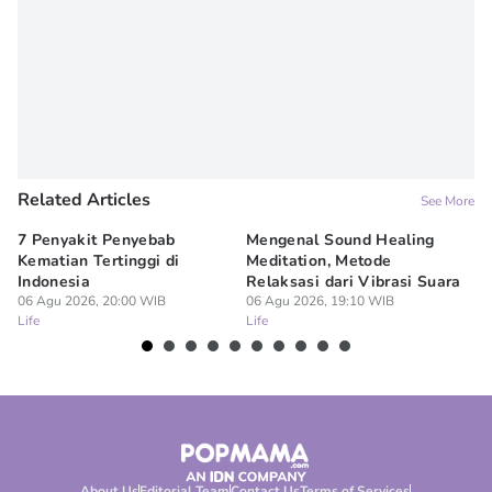
Related Articles
See More
7 Penyakit Penyebab
Mengenal Sound Healing
8 
Kematian Tertinggi di
Meditation, Metode
al
Indonesia
Relaksasi dari Vibrasi Suara
Bi
06 Agu 2026, 20:00 WIB
06 Agu 2026, 19:10 WIB
06
Life
Life
Lif
About Us
Editorial Team
Contact Us
Terms of Services