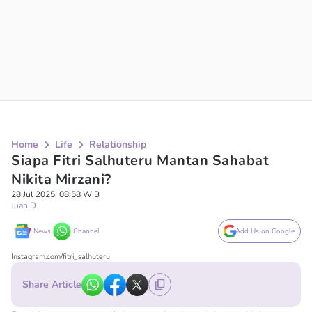
Home
Life
Relationship
Siapa Fitri Salhuteru Mantan Sahabat
Nikita Mirzani?
28 Jul 2025, 08:58 WIB
Juan D
News
Channel
Add Us on Google
Instagram.com/fitri_salhuteru
Share Article