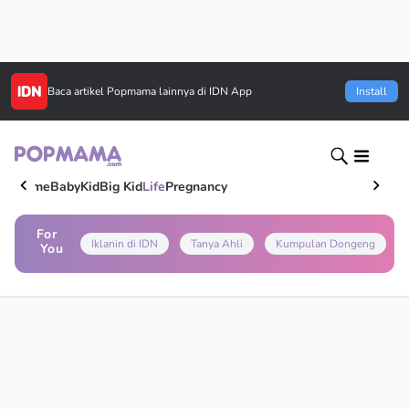
Baca artikel
Popmama
lainnya di IDN App
Install
Home
Baby
Kid
Big Kid
Life
Pregnancy
For
Iklanin di IDN
Tanya Ahli
Kumpulan Dongeng
You