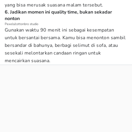
yang bisa merusak suasana malam tersebut.
6. Jadikan momen ini quality time, bukan sekadar
nonton
Pexels/cottonbro studio
Gunakan waktu 90 menit ini sebagai kesempatan
untuk bersantai bersama. Kamu bisa menonton sambil
bersandar di bahunya, berbagi selimut di sofa, atau
sesekali melontarkan candaan ringan untuk
mencairkan suasana.