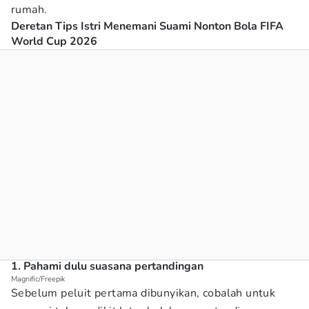
rumah.
Deretan Tips Istri Menemani Suami Nonton Bola FIFA
World Cup 2026
1. Pahami dulu suasana pertandingan
Magnific/Freepik
Sebelum peluit pertama dibunyikan, cobalah untuk