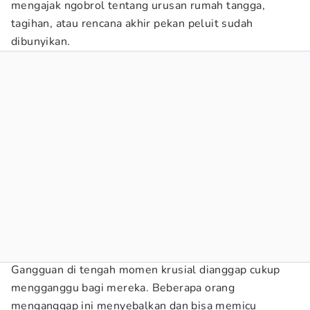
mengajak ngobrol tentang urusan rumah tangga,
tagihan, atau rencana akhir pekan peluit sudah
dibunyikan.
Gangguan di tengah momen krusial dianggap cukup
mengganggu bagi mereka. Beberapa orang
menganggap ini menyebalkan dan bisa memicu