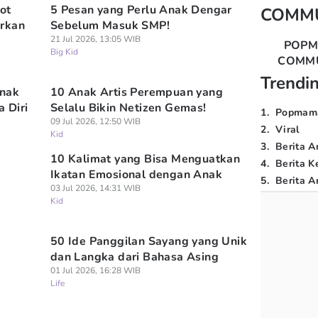
ot
5 Pesan yang Perlu Anak Dengar
COMM
arkan
Sebelum Masuk SMP!
21 Jul 2026, 13:05 WIB
POP
Big Kid
COMM
Trendi
Anak
10 Anak Artis Perempuan yang
 Diri
Selalu Bikin Netizen Gemas!
1
.
Popmam
09 Jul 2026, 12:50 WIB
2
.
Viral
Kid
3
.
Berita A
10 Kalimat yang Bisa Menguatkan
4
.
Berita K
Ikatan Emosional dengan Anak
5
.
Berita Ar
03 Jul 2026, 14:31 WIB
Kid
50 Ide Panggilan Sayang yang Unik
dan Langka dari Bahasa Asing
01 Jul 2026, 16:28 WIB
Life