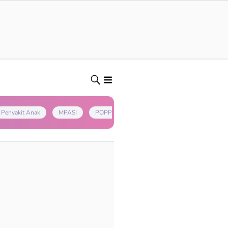
Penyakit Anak
MPASI
POPPAPA