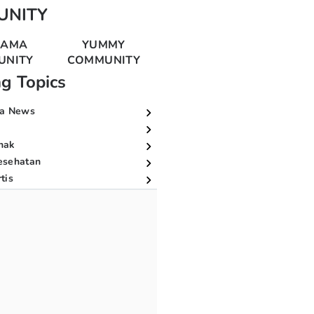
UNITY
MAMA
YUMMY
UNITY
COMMUNITY
ng Topics
a News
nak
esehatan
tis