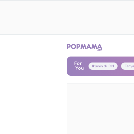
For
Iklanin di IDN
Tanya
You