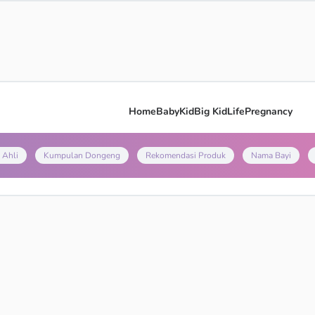
Home
Baby
Kid
Big Kid
Life
Pregnancy
 Ahli
Kumpulan Dongeng
Rekomendasi Produk
Nama Bayi