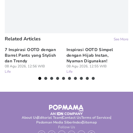
Related Articles
See More
7 Inspirasi OOTD dengan
Inspirasi OOTD Simpel
Me
Barrel Pants yang Stylish
dengan Hijab Instan,
At
dan Trendy
Nyaman Digunakan!
ak
08 Agu 2026, 12:56 WIB
08 Agu 2026, 12:55 WIB
08
Life
Life
Lif
About Us
Editorial Team
Contact Us
Terms of Services
Pedoman Media Siber
Index
Sitemap
Follow Us