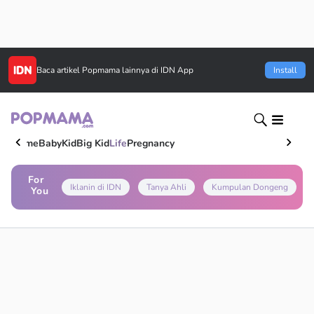
Baca artikel
Popmama
lainnya di IDN App
Install
Home
Baby
Kid
Big Kid
Life
Pregnancy
For
Iklanin di IDN
Tanya Ahli
Kumpulan Dongeng
You