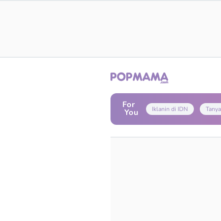
For
Iklanin di IDN
Tanya
You