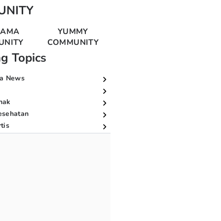
UNITY
MAMA
YUMMY
UNITY
COMMUNITY
ng Topics
a News
nak
esehatan
tis