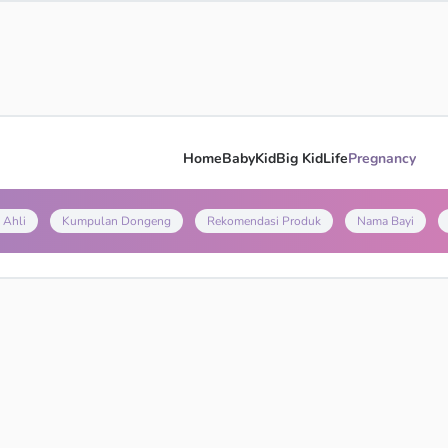
Home
Baby
Kid
Big Kid
Life
Pregnancy
 Ahli
Kumpulan Dongeng
Rekomendasi Produk
Nama Bayi