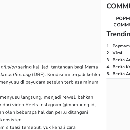
COMM
POP
COMM
Trendi
1
.
Popmam
2
.
Viral
3
.
Berita A
onfusion
sering kali jadi tantangan bagi Mama
4
.
Berita K
5
.
Berita Ar
 breastfeeding
(DBF). Kondisi ini terjadi ketika
 menyusu di payudara setelah terbiasa minum
k menyusu langsung, menjadi rewel, bahkan
ir dari video Reels Instagram @momuung.id,
an oleh beberapa hal dan perlu ditangani
konsisten.
 situasi tersebut, yuk kenali cara