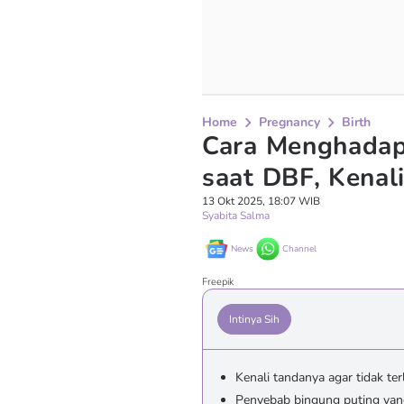
Home
Pregnancy
Birth
Cara Menghadap
saat DBF, Kenal
13 Okt 2025, 18:07 WIB
Syabita Salma
News
Channel
Freepik
Intinya Sih
Kenali tandanya agar tidak te
Penyebab bingung puting yang