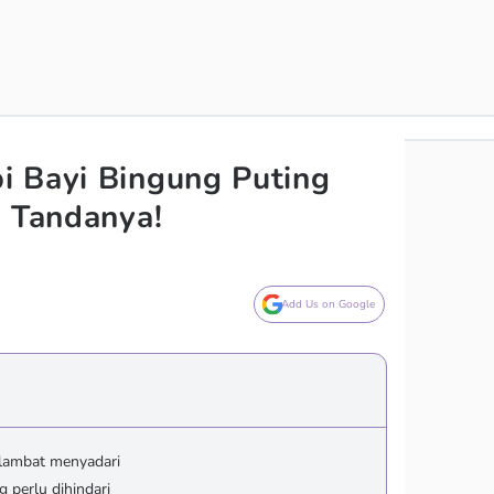
i Bayi Bingung Puting
i Tandanya!
Add Us on Google
rlambat menyadari
 perlu dihindari