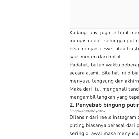
Kadang, bayi juga terlihat me
mengisap dot, sehingga puting
bisa menjadi rewel atau frust
saat minum dari botol.
Padahal, butuh waktu beberap
secara alami. Bila hal ini dib
menyusu langsung dan akhirn
Maka dari itu, mengenali tan
mengambil langkah yang tepat
2. Penyebab bingung putin
Freepik/KamranAydinov
Dilansir dari reels Instagr
puting biasanya berasal dari
sering di awal masa menyusui