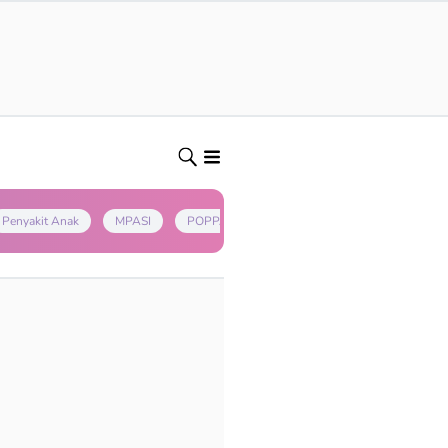
Penyakit Anak
MPASI
POPPAPA