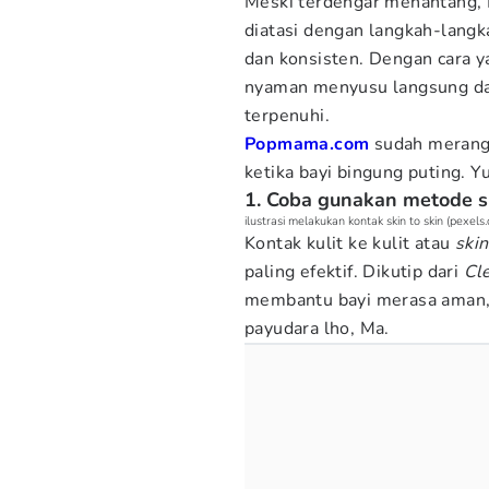
Meski terdengar menantang, M
diatasi dengan langkah-langk
dan konsisten. Dengan cara y
nyaman menyusu langsung d
terpenuhi.
Popmama.com
sudah meran
ketika bayi bingung puting. Y
1. Coba gunakan metode sk
ilustrasi melakukan kontak skin to skin (pexel
Kontak kulit ke kulit atau
skin
paling efektif. Dikutip dari
Cle
membantu bayi merasa aman,
payudara lho, Ma.