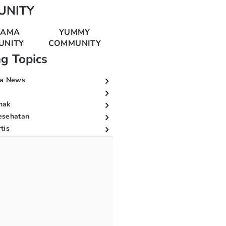
UNITY
MAMA
YUMMY
UNITY
COMMUNITY
ng Topics
a News
nak
esehatan
tis