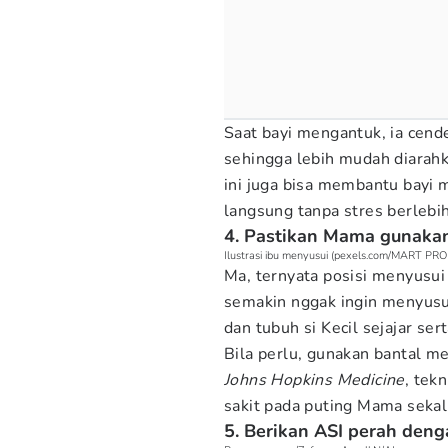
Saat bayi mengantuk, ia cende
sehingga lebih mudah diarah
ini juga bisa membantu bayi
langsung tanpa stres berlebih
4. Pastikan Mama gunakan
Ilustrasi ibu menyusui (pexels.com/MART P
Ma, ternyata posisi menyusui
semakin nggak ingin menyusu 
dan tubuh si Kecil sejajar s
Bila perlu, gunakan bantal m
Johns Hopkins Medicine
, tek
sakit pada puting Mama seka
5. Berikan ASI perah den