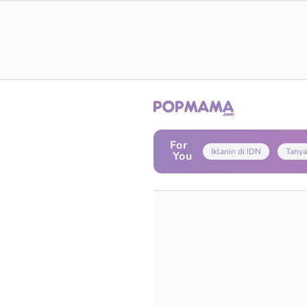
For
Iklanin di IDN
Tanya
You