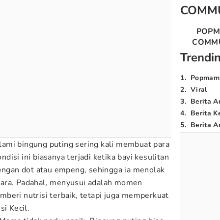
COMM
POP
COMM
Trendi
1
.
Popmam
2
.
Viral
3
.
Berita A
4
.
Berita K
5
.
Berita Ar
ami bingung puting sering kali membuat para
isi ini biasanya terjadi ketika bayi kesulitan
gan dot atau empeng, sehingga ia menolak
ara. Padahal, menyusui adalah momen
beri nutrisi terbaik, tetapi juga memperkuat
si Kecil.