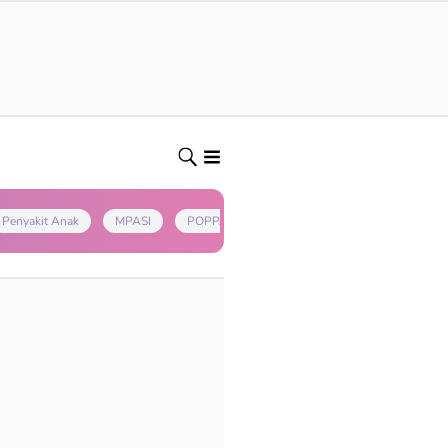
Penyakit Anak
MPASI
POPPAPA