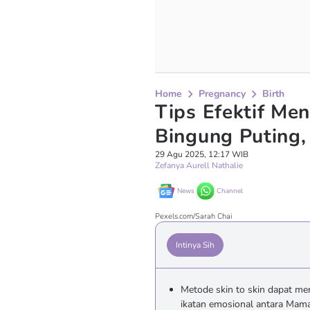
Home
Pregnancy
Birth
Tips Efektif Me
Bingung Puting,
29 Agu 2025, 12:17 WIB
Zefanya Aurell Nathalie
News
Channel
Pexels.com/Sarah Chai
Intinya Sih
Metode skin to skin dapat m
ikatan emosional antara Mama 