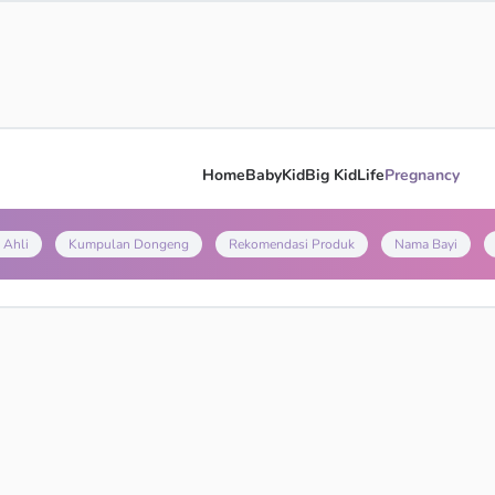
Home
Baby
Kid
Big Kid
Life
Pregnancy
 Ahli
Kumpulan Dongeng
Rekomendasi Produk
Nama Bayi