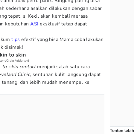
ama tidak perlu panik. Bingung puting bisa
ah sederhana asalkan dilakukan dengan sabar
ang tepat, si Kecil akan kembali merasa
an kebutuhan
ASI
eksklusif tetap dapat
gkum
tips
efektif yang bisa Mama coba lakukan
uk disimak!
in to skin
s.com/Craig Adderley)
-to-skin contact
menjadi salah satu cara
veland Clinic
, sentuhan kulit langsung dapat
 tenang, dan lebih mudah menempel ke
Tonton lebih