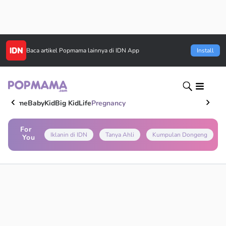
Baca artikel
Popmama
lainnya di IDN App
Install
Home
Baby
Kid
Big Kid
Life
Pregnancy
For
Iklanin di IDN
Tanya Ahli
Kumpulan Dongeng
You