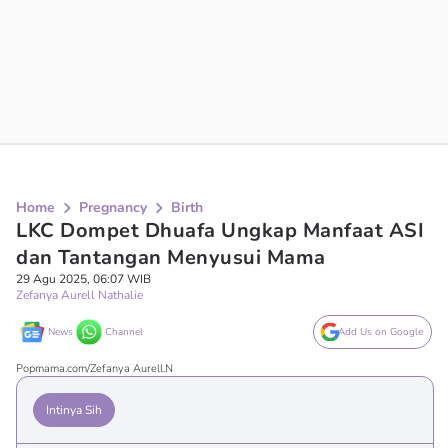
Home
Pregnancy
Birth
LKC Dompet Dhuafa Ungkap Manfaat ASI
dan Tantangan Menyusui Mama
29 Agu 2025, 06:07 WIB
Zefanya Aurell Nathalie
News
Channel
Add Us on Google
Popmama.com/Zefanya Aurell.N
Intinya Sih