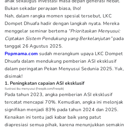
anak sekaligus investasi masa depan generasi hebat.
Bukan sekadar perayaan biasa, lho!
Nah, dalam rangka momen spesial tersebut, LKC
Dompet Dhuafa hadir dengan langkah nyata. Mereka
menggelar seminar bertema
“Prioritaskan Menyusui:
Ciptakan Sistem Pendukung yang Berkelanjutan”
pada
tanggal 26 Agustus 2025.
Popmama.com
sudah merangkum upaya LKC Dompet
Dhuafa dalam mendukung pemberian ASI eksklusif
dalam peringatan Pekan Menyusui Sedunia 2025. Yuk,
disimak!
1. Peningkatan capaian ASI eksklusif
Ilustrasi ibu menyusui (freepik.com/freepik)
Pada tahun 2023, angka pemberian ASI eksklusif
tercatat mencapai 70%. Kemudian, angka ini melonjak
signifikan menjadi 83% pada tahun 2024 dan 2025.
Kenaikan ini tentu jadi kabar baik yang patut
diapresiasi semua pihak, karena menunjukkan semakin