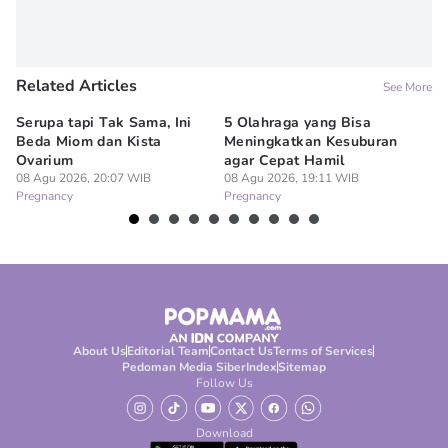
Related Articles
See More
Serupa tapi Tak Sama, Ini
5 Olahraga yang Bisa
6
Beda Miom dan Kista
Meningkatkan Kesuburan
Vi
Ovarium
agar Cepat Hamil
M
08 Agu 2026, 20:07 WIB
08 Agu 2026, 19:11 WIB
08
Pregnancy
Pregnancy
Pr
About Us
Editorial Team
Contact Us
Terms of Services
Pedoman Media Siber
Index
Sitemap
Follow Us
Download