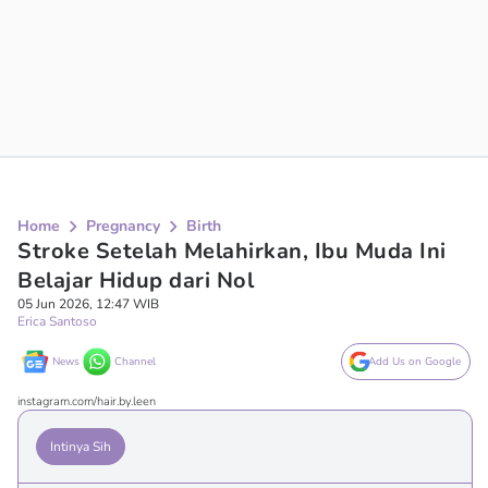
Home
Pregnancy
Birth
Stroke Setelah Melahirkan, Ibu Muda Ini
Belajar Hidup dari Nol
05 Jun 2026, 12:47 WIB
Erica Santoso
News
Channel
Add Us on Google
instagram.com/hair.by.leen
Intinya Sih