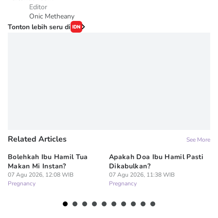
Editor
Onic Metheany
Tonton lebih seru di
Related Articles
See More
Bolehkah Ibu Hamil Tua
Apakah Doa Ibu Hamil Pasti
7 
Makan Mi Instan?
Dikabulkan?
Al
07 Agu 2026, 12:08 WIB
07 Agu 2026, 11:38 WIB
Pe
Pregnancy
Pregnancy
07
Pr