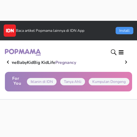
Baca artikel
Popmama
lainnya di IDN App
Install
Home
Baby
Kid
Big Kid
Life
Pregnancy
For
Iklanin di IDN
Tanya Ahli
Kumpulan Dongeng
You