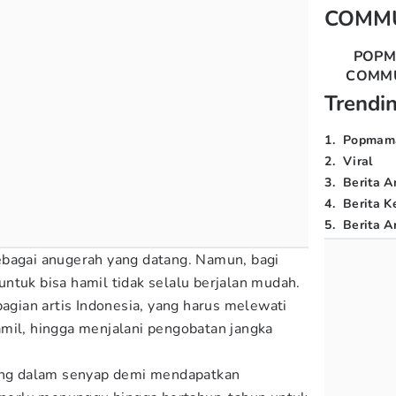
COMM
POP
COMM
Trendi
1
.
Popmam
2
.
Viral
3
.
Berita A
4
.
Berita K
5
.
Berita Ar
ebagai anugerah yang datang. Namun, bagi
ntuk bisa hamil tidak selalu berjalan mudah.
bagian artis Indonesia, yang harus melewati
mil, hingga menjalani pengobatan jangka
uang dalam senyap demi mendapatkan