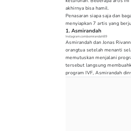
keturunan. Beberapa artis in
akhirnya bisa hamil.
Penasaran siapa saja dan b
menyiapkan 7 artis yang berj
1. Asmirandah
Instagram.com/asmirandah89
Asmirandah dan Jonas Rivann
orangtua setelah menanti sel
memutuskan menjalani progra
tersebut langsung membuahka
program IVF, Asmirandah din