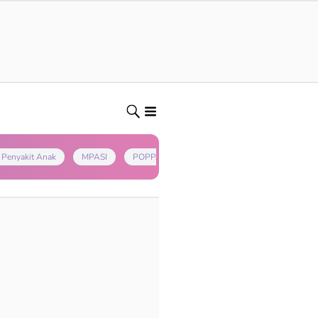
Penyakit Anak
MPASI
POPPAPA