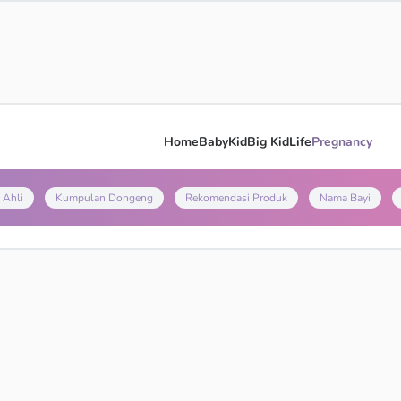
Home
Baby
Kid
Big Kid
Life
Pregnancy
 Ahli
Kumpulan Dongeng
Rekomendasi Produk
Nama Bayi