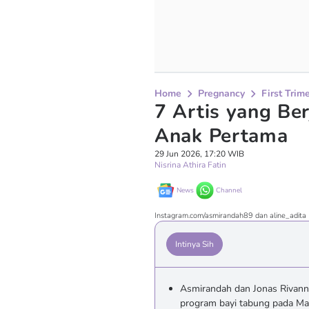
Home
Pregnancy
First Trim
7 Artis yang Be
Anak Pertama
29 Jun 2026, 17:20 WIB
Nisrina Athira Fatin
News
Channel
Instagram.com/asmirandah89 dan aline_adita
Intinya Sih
Asmirandah dan Jonas Rivanno
program bayi tabung pada Ma