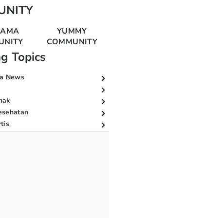
UNITY
MAMA
YUMMY
UNITY
COMMUNITY
ng Topics
a News
nak
esehatan
tis