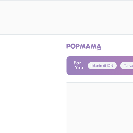
For
Iklanin di IDN
Tanya
You