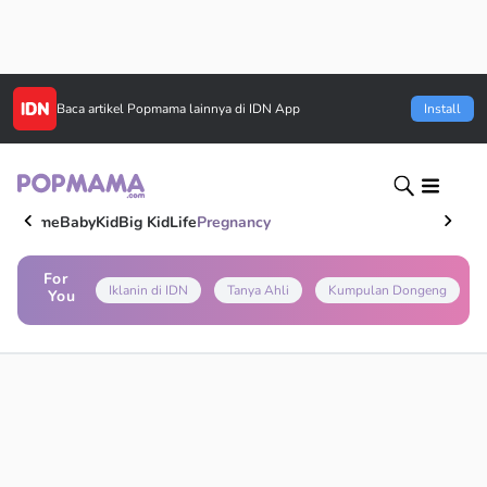
Baca artikel
Popmama
lainnya di IDN App
Install
Home
Baby
Kid
Big Kid
Life
Pregnancy
For
Iklanin di IDN
Tanya Ahli
Kumpulan Dongeng
You