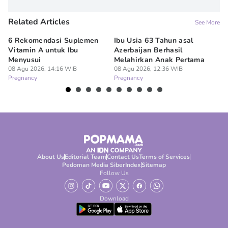
Related Articles
See More
6 Rekomendasi Suplemen
Ibu Usia 63 Tahun asal
Ki
Vitamin A untuk Ibu
Azerbaijan Berhasil
Hi
Menyusui
Melahirkan Anak Pertama
Le
08 Agu 2026, 14:16 WIB
08 Agu 2026, 12:36 WIB
07
Pregnancy
Pregnancy
Pr
About Us
Editorial Team
Contact Us
Terms of Services
Pedoman Media Siber
Index
Sitemap
Follow Us
Download