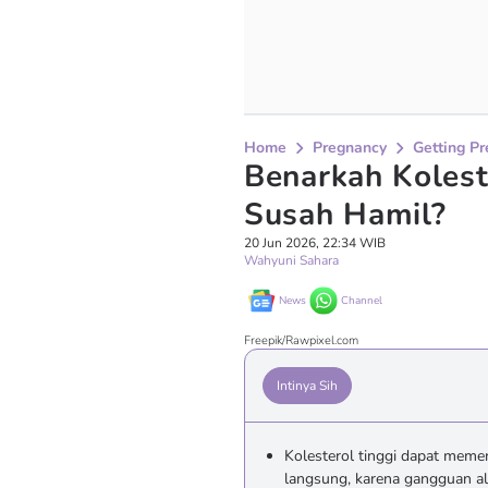
Home
Pregnancy
Getting P
Benarkah Koles
Susah Hamil?
20 Jun 2026, 22:34 WIB
Wahyuni Sahara
News
Channel
Freepik/Rawpixel.com
Intinya Sih
Kolesterol tinggi dapat memen
langsung, karena gangguan al