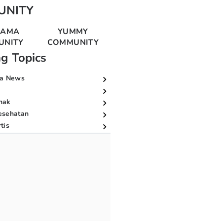
UNITY
MAMA
YUMMY
UNITY
COMMUNITY
ng Topics
a News
nak
esehatan
tis