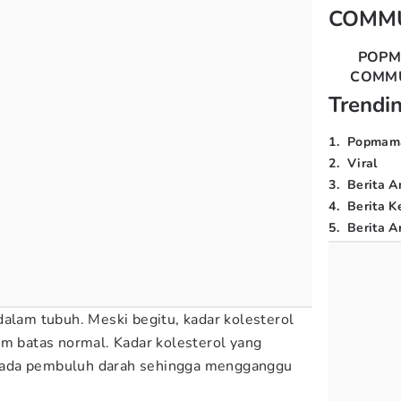
COMM
POP
COMM
Trendi
1
.
Popmam
2
.
Viral
3
.
Berita A
4
.
Berita K
5
.
Berita Ar
dalam tubuh. Meski begitu, kadar kolesterol
am batas normal. Kadar kolesterol yang
ada pembuluh darah sehingga mengganggu