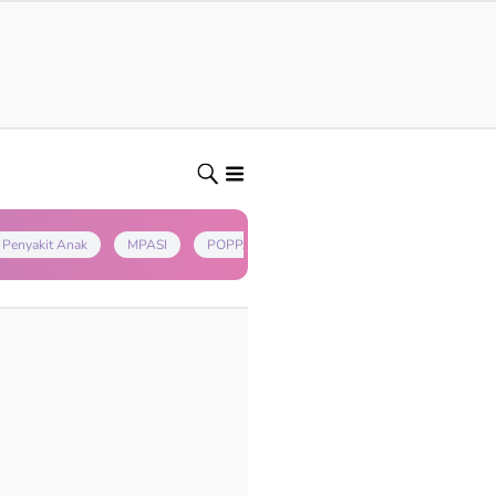
Penyakit Anak
MPASI
POPPAPA