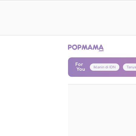
For
Iklanin di IDN
Tanya
You