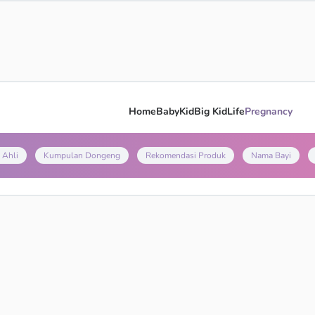
Home
Baby
Kid
Big Kid
Life
Pregnancy
 Ahli
Kumpulan Dongeng
Rekomendasi Produk
Nama Bayi