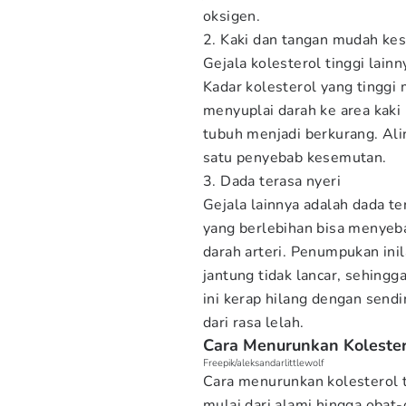
oksigen.
2. Kaki dan tangan mudah ke
Gejala kolesterol tinggi lai
Kadar kolesterol yang tinggi
menyuplai darah ke area kaki
tubuh menjadi berkurang. Ali
satu penyebab kesemutan.
3. Dada terasa nyeri
Gejala lainnya adalah dada ter
yang berlebihan bisa menye
darah arteri. Penumpukan ini
jantung tidak lancar, sehingg
ini kerap hilang dengan sendi
dari rasa lelah.
Cara Menurunkan Kolester
Freepik/aleksandarlittlewolf
Cara menurunkan kolesterol t
mulai dari alami hingga obat