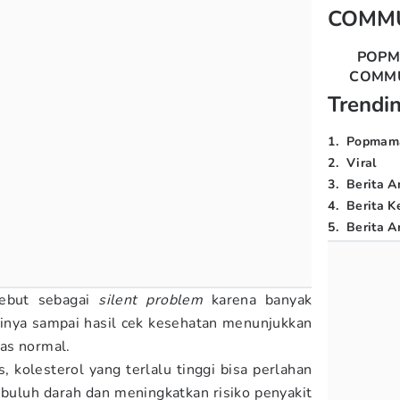
COMM
POP
COMM
Trendi
1
.
Popmam
2
.
Viral
3
.
Berita A
4
.
Berita K
5
.
Berita Ar
sebut sebagai
silent problem
karena banyak
sinya sampai hasil cek kesehatan menunjukkan
as normal.
s, kolesterol yang terlalu tinggi bisa perlahan
uluh darah dan meningkatkan risiko penyakit