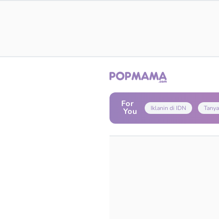
For
Iklanin di IDN
Tanya
You