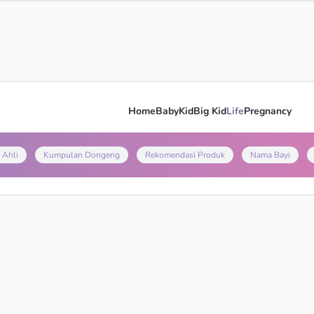
Home
Baby
Kid
Big Kid
Life
Pregnancy
 Ahli
Kumpulan Dongeng
Rekomendasi Produk
Nama Bayi