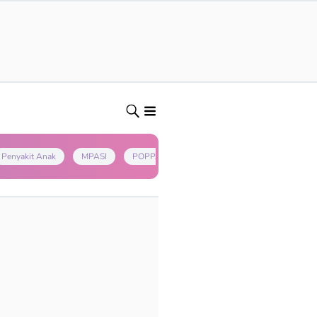
Penyakit Anak
MPASI
POPPAPA