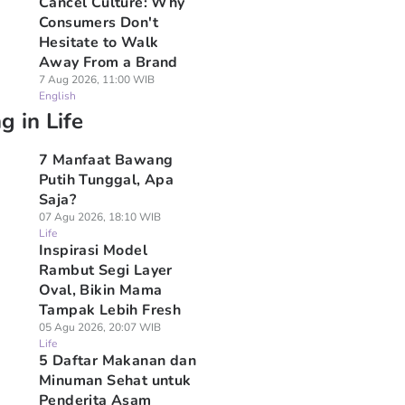
Cancel Culture: Why
Consumers Don't
Hesitate to Walk
Away From a Brand
7 Aug 2026, 11:00 WIB
English
g in Life
7 Manfaat Bawang
Putih Tunggal, Apa
Saja?
07 Agu 2026, 18:10 WIB
Life
Inspirasi Model
Rambut Segi Layer
Oval, Bikin Mama
Tampak Lebih Fresh
05 Agu 2026, 20:07 WIB
Life
5 Daftar Makanan dan
Minuman Sehat untuk
Penderita Asam