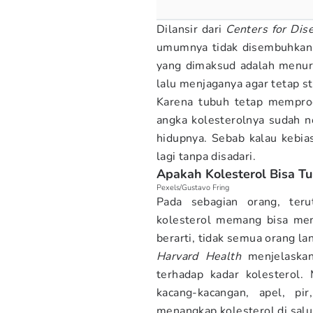
Dilansir dari
Centers for Dis
umumnya tidak disembuhkan 
yang dimaksud adalah menur
lalu menjaganya agar tetap st
Karena tubuh tetap memprod
angka kolesterolnya sudah n
hidupnya. Sebab kalau kebias
lagi tanpa disadari.
Apakah Kolesterol Bisa T
Pexels/Gustavo Fring
Pada sebagian orang, teru
kolesterol memang bisa mem
berarti, tidak semua orang l
Harvard Health
menjelaskan
terhadap kadar kolesterol. 
kacang-kacangan, apel, pi
menangkap kolesterol di salu