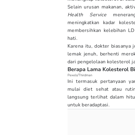
Selain urusan makanan, aktiv
Health Service
menerang
meningkatkan kadar kolest
membersihkan kelebihan LDL
hati.
Karena itu, dokter biasanya
lemak jenuh, berhenti mero
dari pengelolaan kolesterol j
Berapa Lama Kolesterol Bi
Pexels/Thirdman
Ini termasuk pertanyaan ya
mulai diet sehat atau ruti
langsung terlihat dalam hit
untuk beradaptasi.