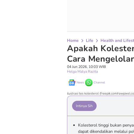
Home
Life
Health and Lifes
Apakah Kolester
Cara Mengelola
04 Jun 2026, 10:03 WIB
Helga Malya Razita
News
Channel
ilustrasi tes kolesterol (freepik.com/rawpixel.c
Intinya Sih
Kolesterol tinggi bukan penya
dapat dikendalikan melalui po