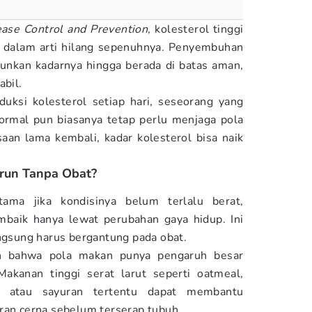
ease Control and Prevention,
kolesterol tinggi
dalam arti hilang sepenuhnya. Penyembuhan
unkan kadarnya hingga berada di batas aman,
abil.
uksi kolesterol setiap hari, seseorang yang
ormal pun biasanya tetap perlu menjaga pola
aan lama kembali, kadar kolesterol bisa naik
urun Tanpa Obat?
tama jika kondisinya belum terlalu berat,
baik hanya lewat perubahan gaya hidup. Ini
angsung harus bergantung pada obat.
 bahwa pola makan punya pengaruh besar
Makanan tinggi serat larut seperti oatmeal,
r, atau sayuran tertentu dapat membantu
ran cerna sebelum terserap tubuh.