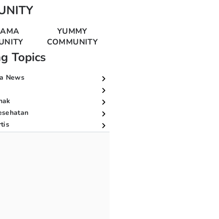
UNITY
MAMA
YUMMY
UNITY
COMMUNITY
ng Topics
a News
nak
esehatan
tis