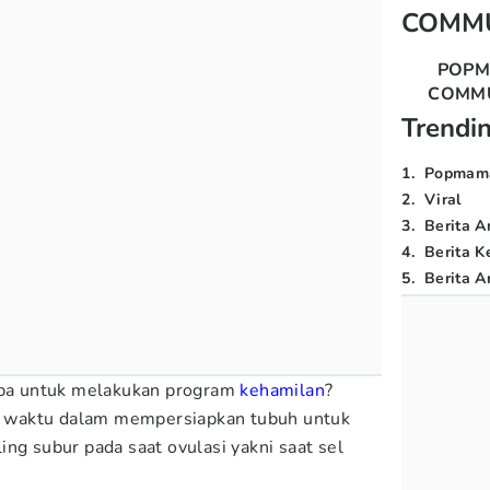
COMM
POP
COMM
Trendi
1
.
Popmam
2
.
Viral
3
.
Berita A
4
.
Berita K
5
.
Berita Ar
a untuk melakukan program
kehamilan
?
 waktu dalam mempersiapkan tubuh untuk
ng subur pada saat ovulasi yakni saat sel
.