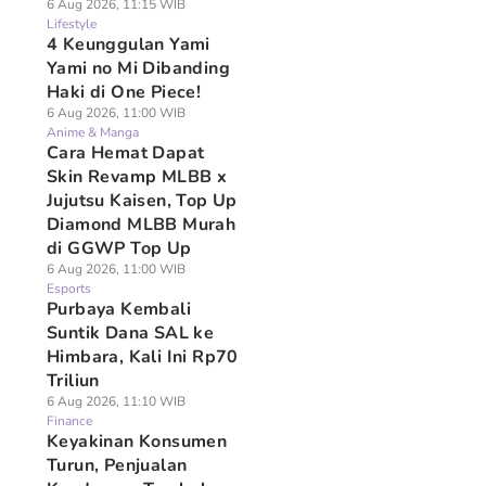
6 Aug 2026, 11:15 WIB
Lifestyle
4 Keunggulan Yami
Yami no Mi Dibanding
Haki di One Piece!
6 Aug 2026, 11:00 WIB
Anime & Manga
Cara Hemat Dapat
Skin Revamp MLBB x
Jujutsu Kaisen, Top Up
Diamond MLBB Murah
di GGWP Top Up
6 Aug 2026, 11:00 WIB
Esports
Purbaya Kembali
Suntik Dana SAL ke
Himbara, Kali Ini Rp70
Triliun
6 Aug 2026, 11:10 WIB
Finance
Keyakinan Konsumen
Turun, Penjualan