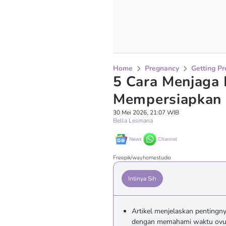
Home
Pregnancy
Getting P
5 Cara Menjaga
Mempersiapkan 
30 Mei 2026, 21:07 WIB
Bella Lesmana
News
Channel
Freepik/wayhomestudio
Intinya Sih
Artikel menjelaskan penting
dengan memahami waktu ovul