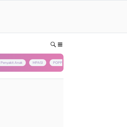
Penyakit Anak
MPASI
POPPAPA