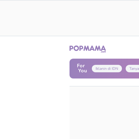
For
Iklanin di IDN
Tanya
You