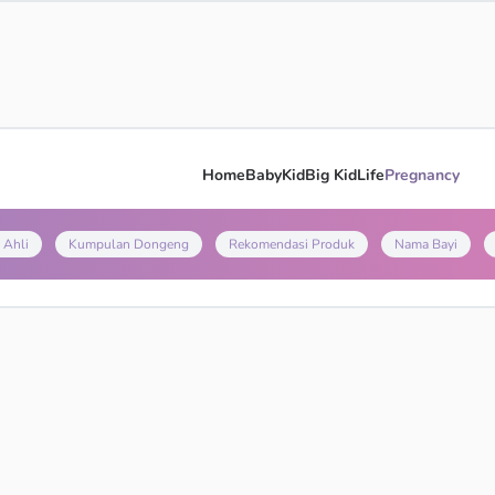
Home
Baby
Kid
Big Kid
Life
Pregnancy
 Ahli
Kumpulan Dongeng
Rekomendasi Produk
Nama Bayi