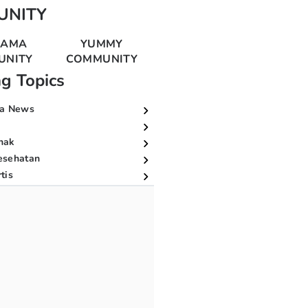
UNITY
MAMA
YUMMY
UNITY
COMMUNITY
ng Topics
a News
nak
esehatan
tis