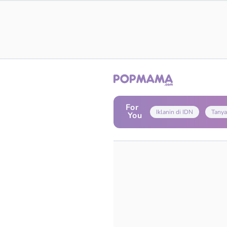
For
Iklanin di IDN
Tanya
You