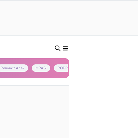
Penyakit Anak
MPASI
POPPAPA