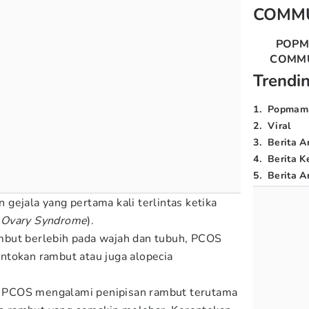
COMM
POP
COMM
Trendi
1
.
Popmam
2
.
Viral
3
.
Berita A
4
.
Berita K
5
.
Berita Ar
gejala yang pertama kali terlintas ketika
c Ovary Syndrome
).
but berlebih pada wajah dan tubuh, PCOS
ntokan rambut atau juga alopecia
PCOS mengalami penipisan rambut terutama