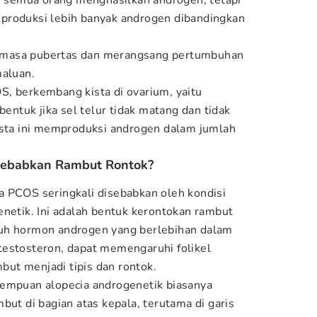
, semua orang menghasilkan androgen, tetapi
produksi lebih banyak androgen dibandingkan
masa pubertas dan merangsang pertumbuhan
maluan.
, berkembang kista di ovarium, yaitu
bentuk jika sel telur tidak matang dan tidak
ista ini memproduksi androgen dalam jumlah
ebabkan Rambut Rontok?
 PCOS seringkali disebabkan oleh kondisi
enetik. Ini adalah bentuk kerontokan rambut
uh hormon androgen yang berlebihan dalam
testosteron, dapat memengaruhi folikel
ut menjadi tipis dan rontok.
rempuan alopecia androgenetik biasanya
but di bagian atas kepala, terutama di garis