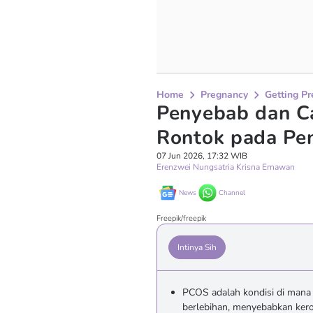
Home
Pregnancy
Getting P
Penyebab dan C
Rontok pada Pe
07 Jun 2026, 17:32 WIB
Erenzwei Nungsatria Krisna Ernawan
News
Channel
Freepik/freepik
Intinya Sih
PCOS adalah kondisi di man
berlebihan, menyebabkan kero