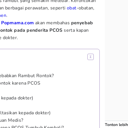
ris rambut yang semakin melebar. Kerontokan
gan berbagai perawatan, seperti
obat
-obatan,
men
.
,
Popmama.com
akan membahas
penyebab
rontok pada penderita PCOS
serta kapan
e dokter.
ebabkan Rambut Rontok?
ontok karena PCOS
 kepada dokter)
ltasikan kepada dokter)
uan Medis?
Tonton lebih
arena PCOS Tumbuh Kembali?