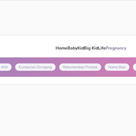
Home
Baby
Kid
Big Kid
Life
Pregnancy
 Ahli
Kumpulan Dongeng
Rekomendasi Produk
Nama Bayi