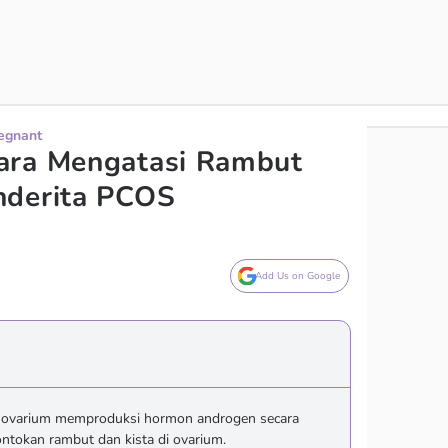
regnant
ara Mengatasi Rambut
nderita PCOS
Add Us on Google
a ovarium memproduksi hormon androgen secara
ntokan rambut dan kista di ovarium.