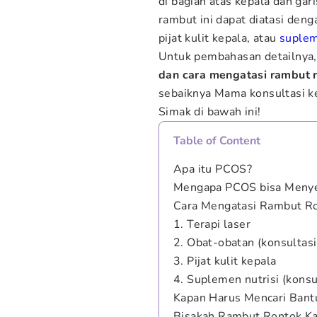
di bagian atas kepala dan ga
rambut ini dapat diatasi den
pijat kulit kepala, atau
suple
Untuk pembahasan detailnya
dan cara mengatasi rambut 
sebaiknya Mama konsultasi k
Simak di bawah ini!
Table of Content
Apa itu PCOS?
Mengapa PCOS bisa Meny
Cara Mengatasi Rambut R
1. Terapi laser
2. Obat-obatan (konsultasi
3. Pijat kulit kepala
4. Suplemen nutrisi (konsu
Kapan Harus Mencari Bant
Bisakah Rambut Rontok K