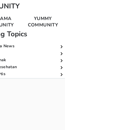
UNITY
MAMA
YUMMY
UNITY
COMMUNITY
ng Topics
a News
nak
esehatan
tis