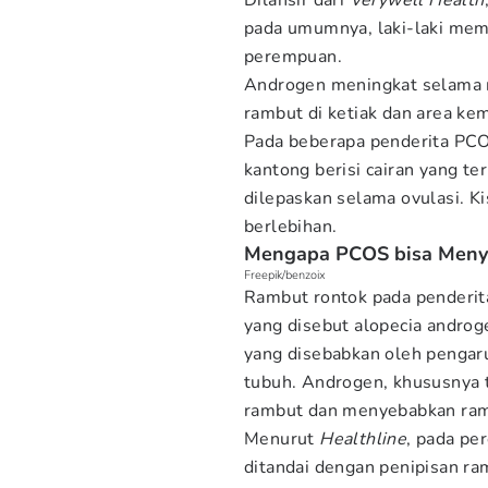
Dilansir dari
Verywell Health
pada umumnya, laki-laki mem
perempuan.
Androgen meningkat selama 
rambut di ketiak dan area ke
Pada beberapa penderita PCOS
kantong berisi cairan yang ter
dilepaskan selama ovulasi. K
berlebihan.
Mengapa PCOS bisa Meny
Freepik/benzoix
Rambut rontok pada penderita
yang disebut alopecia androg
yang disebabkan oleh pengar
tubuh. Androgen, khususnya 
rambut dan menyebabkan ramb
Menurut
Healthline
, pada pe
ditandai dengan penipisan ram