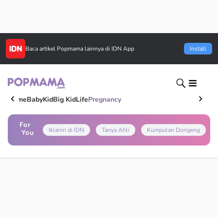
Baca artikel
Popmama
lainnya di IDN App
Install
Home
Baby
Kid
Big Kid
Life
Pregnancy
For
Iklanin di IDN
Tanya Ahli
Kumpulan Dongeng
You