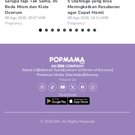
Serupa tapi Tak Sama, Ini
5 Olahraga yang Bisa
6
Beda Miom dan Kista
Meningkatkan Kesuburan
Vi
Ovarium
agar Cepat Hamil
M
08 Agu 2026, 20:07 WIB
08 Agu 2026, 19:11 WIB
08
Pregnancy
Pregnancy
Pr
About Us
Editorial Team
Contact Us
Terms of Services
Pedoman Media Siber
Index
Sitemap
Follow Us
Download
© 2026 IDN. All Rights Reserved.