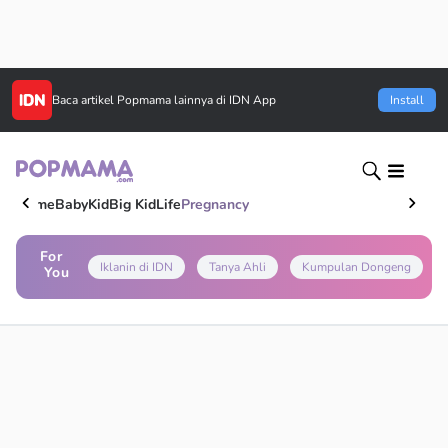
Baca artikel
Popmama
lainnya di IDN App
Install
Home
Baby
Kid
Big Kid
Life
Pregnancy
For
Iklanin di IDN
Tanya Ahli
Kumpulan Dongeng
You