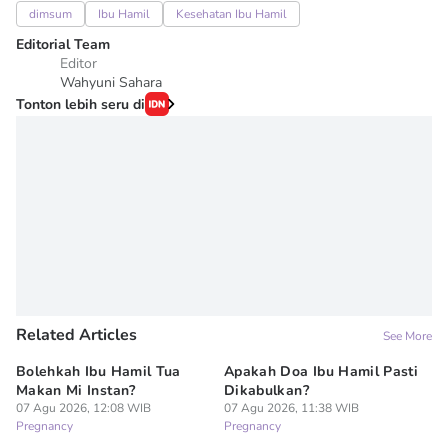
dimsum
Ibu Hamil
Kesehatan Ibu Hamil
Editorial Team
Editor
Wahyuni Sahara
Tonton lebih seru di
Related Articles
See More
Bolehkah Ibu Hamil Tua
Apakah Doa Ibu Hamil Pasti
7 
Makan Mi Instan?
Dikabulkan?
Al
07 Agu 2026, 12:08 WIB
07 Agu 2026, 11:38 WIB
Pe
Pregnancy
Pregnancy
07
Pr