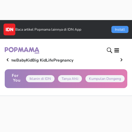
Baca artikel
Popmama
lainnya di IDN App
Install
Home
Baby
Kid
Big Kid
Life
Pregnancy
For
Iklanin di IDN
Tanya Ahli
Kumpulan Dongeng
You