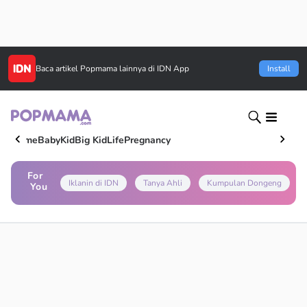
Baca artikel
Popmama
lainnya di IDN App
Install
Home
Baby
Kid
Big Kid
Life
Pregnancy
For
Iklanin di IDN
Tanya Ahli
Kumpulan Dongeng
You