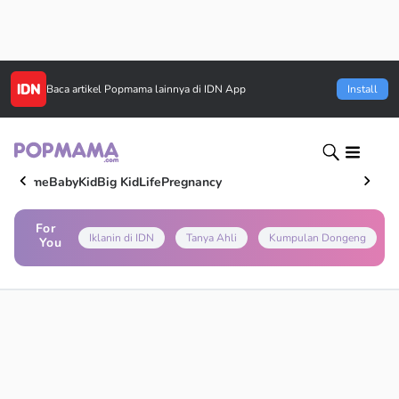
Baca artikel
Popmama
lainnya di IDN App
Install
Home
Baby
Kid
Big Kid
Life
Pregnancy
For
Iklanin di IDN
Tanya Ahli
Kumpulan Dongeng
You