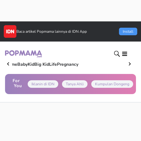
Baca artikel
Popmama
lainnya di IDN App
Install
Home
Baby
Kid
Big Kid
Life
Pregnancy
For
Iklanin di IDN
Tanya Ahli
Kumpulan Dongeng
You