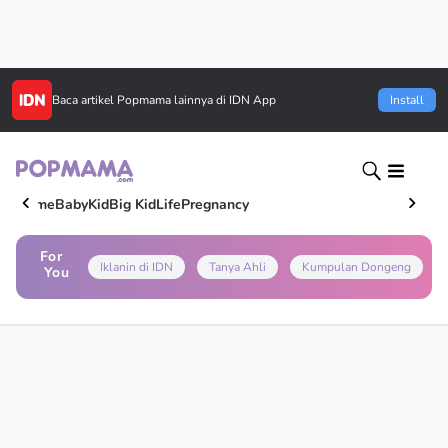
Baca artikel
Popmama
lainnya di IDN App
Install
Home
Baby
Kid
Big Kid
Life
Pregnancy
For
Iklanin di IDN
Tanya Ahli
Kumpulan Dongeng
You