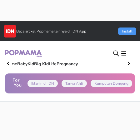
Baca artikel
Popmama
lainnya di IDN App
Install
Home
Baby
Kid
Big Kid
Life
Pregnancy
For
Iklanin di IDN
Tanya Ahli
Kumpulan Dongeng
You