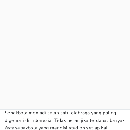
Sepakbola menjadi salah satu olahraga yang paling
digemari di Indonesia. Tidak heran jika terdapat banyak
fans
sepakbola yang mengisi stadion setiap kali