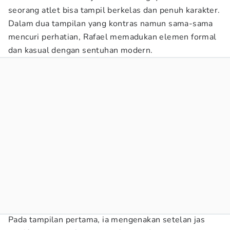
seorang atlet bisa tampil berkelas dan penuh karakter.
Dalam dua tampilan yang kontras namun sama-sama
mencuri perhatian, Rafael memadukan elemen formal
dan kasual dengan sentuhan modern.
Pada tampilan pertama, ia mengenakan setelan jas