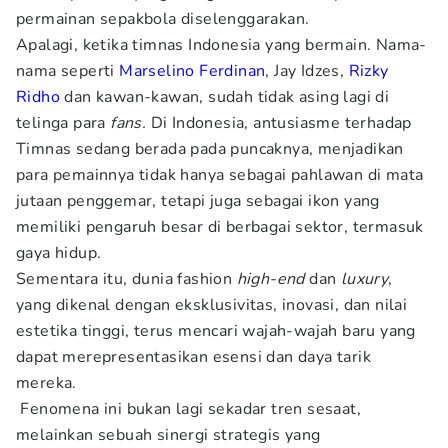
permainan sepakbola diselenggarakan.
Apalagi, ketika timnas Indonesia yang bermain. Nama-
nama seperti
Marselino Ferdinan
, Jay Idzes,
Rizky
Ridho
dan kawan-kawan, sudah tidak asing lagi di
telinga para
fans.
Di Indonesia, antusiasme terhadap
Timnas sedang berada pada puncaknya, menjadikan
para pemainnya tidak hanya sebagai pahlawan di mata
jutaan penggemar, tetapi juga sebagai ikon yang
memiliki pengaruh besar di berbagai sektor, termasuk
gaya hidup.
Sementara itu, dunia fashion
high-end
dan
luxury
,
yang dikenal dengan eksklusivitas, inovasi, dan nilai
estetika tinggi, terus mencari wajah-wajah baru yang
dapat merepresentasikan esensi dan daya tarik
mereka.
Fenomena ini bukan lagi sekadar tren sesaat,
melainkan sebuah sinergi strategis yang