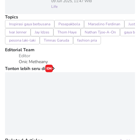
09 Jun 2025, 11:47 WIB
Life
Topics
Inspirasi gaya berbusana
Pesepakbola
Marselino Ferdinan
Justin
Ivar Jenner
Jay Idzes
Thom Haye
Nathan Tjoe-A-On
gaya ber
pesona laki-laki
Timnas Garuda
fashion pria
Editorial Team
Editor
Onic Metheany
Tonton lebih seru di