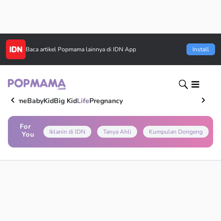
Baca artikel
Popmama
lainnya di IDN App
Install
Home
Baby
Kid
Big Kid
Life
Pregnancy
For
Iklanin di IDN
Tanya Ahli
Kumpulan Dongeng
You