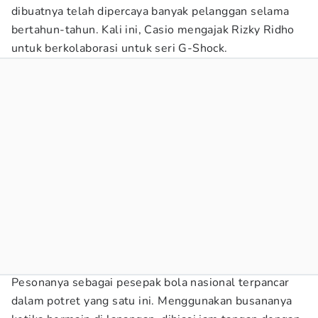
dibuatnya telah dipercaya banyak pelanggan selama
bertahun-tahun. Kali ini, Casio mengajak Rizky Ridho
untuk berkolaborasi untuk seri G-Shock.
Pesonanya sebagai pesepak bola nasional terpancar
dalam potret yang satu ini. Menggunakan busananya