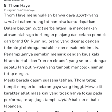
8. Thom Haye
Instagram.com/thomhaye
Thom Haye menunjukkan bahwa gaya
sporty
yang
sleek
di dalam ruang latihan bisa kamu dapatkan.
Dalam balutan
outfit
serba hitam, ia mengenakan
atasan olahraga berlengan panjang dan celana pendek
dari brand On Running, brand yang dikenal dengan
teknologi olahraga mutakhir dan desain minimalis.
Penampilannya semakin menarik dengan kaus kaki
hitam bertuliskan “run on clouds”, yang selaras dengan
sepatu lari putih-
rosé
yang tampak mencolok namun
tetap elegan.
Meski berada dalam suasana latihan, Thom tetap
tampil dengan kesadaran gaya yang tinggi. Mewakili
karakter atlet masa kini yang tidak hanya fokus pada
performa, tetapi juga tampil
stylish
bahkan di balik
lapangan.