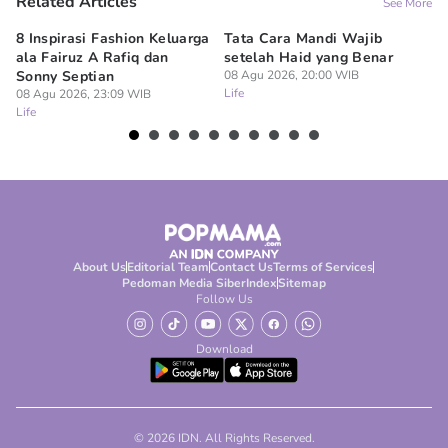
Related Articles
See More
8 Inspirasi Fashion Keluarga
Tata Cara Mandi Wajib
5 
ala Fairuz A Rafiq dan
setelah Haid yang Benar
Le
Sonny Septian
08 Agu 2026, 20:00 WIB
s
Life
08 Agu 2026, 23:09 WIB
08
Life
Lif
About Us
Editorial Team
Contact Us
Terms of Services
Pedoman Media Siber
Index
Sitemap
Follow Us
Download
© 2026 IDN. All Rights Reserved.