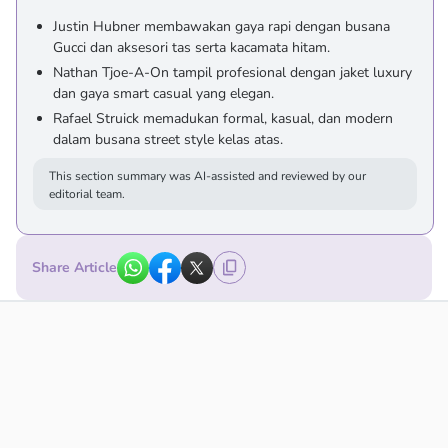
Justin Hubner membawakan gaya rapi dengan busana
Gucci dan aksesori tas serta kacamata hitam.
Nathan Tjoe-A-On tampil profesional dengan jaket luxury
dan gaya smart casual yang elegan.
Rafael Struick memadukan formal, kasual, dan modern
dalam busana street style kelas atas.
This section summary was AI-assisted and reviewed by our
editorial team.
Share Article