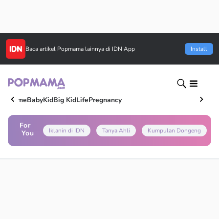
Baca artikel
Popmama
lainnya di IDN App
Install
Home
Baby
Kid
Big Kid
Life
Pregnancy
For
Iklanin di IDN
Tanya Ahli
Kumpulan Dongeng
You