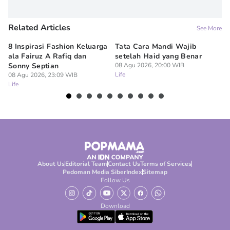
Related Articles
See More
8 Inspirasi Fashion Keluarga
Tata Cara Mandi Wajib
5 
ala Fairuz A Rafiq dan
setelah Haid yang Benar
Le
Sonny Septian
08 Agu 2026, 20:00 WIB
s
Life
08 Agu 2026, 23:09 WIB
08
Life
Lif
About Us
Editorial Team
Contact Us
Terms of Services
Pedoman Media Siber
Index
Sitemap
Follow Us
Download