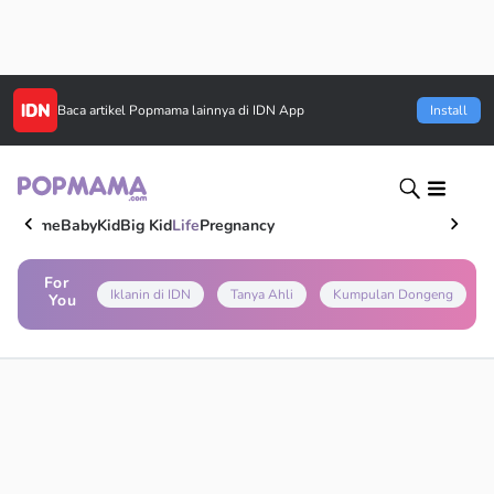
Baca artikel
Popmama
lainnya di IDN App
Install
Home
Baby
Kid
Big Kid
Life
Pregnancy
For
Iklanin di IDN
Tanya Ahli
Kumpulan Dongeng
You