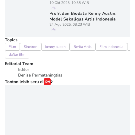
10 Okt 2025, 10:38 WIB
Life
Profil dan Biodata Kenny Austin,
Model Sekaligus Artis Indonesia
24 Agu 2025, 08:23 WIB
Life
Topics
Film
Sinetron
kenny austin
Berita Artis
Film Indonesia
si
daftar film
Editorial Team
Editor
Denisa Permataningtias
Tonton lebih seru di