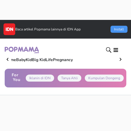
Baca artikel
Popmama
lainnya di IDN App
Install
Home
Baby
Kid
Big Kid
Life
Pregnancy
For
Iklanin di IDN
Tanya Ahli
Kumpulan Dongeng
You