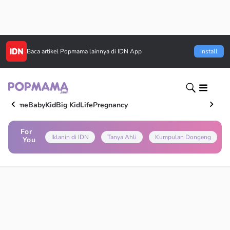
Baca artikel
Popmama
lainnya di IDN App
Install
Home
Baby
Kid
Big Kid
Life
Pregnancy
For
Iklanin di IDN
Tanya Ahli
Kumpulan Dongeng
You