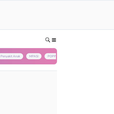
Penyakit Anak
MPASI
POPPAPA