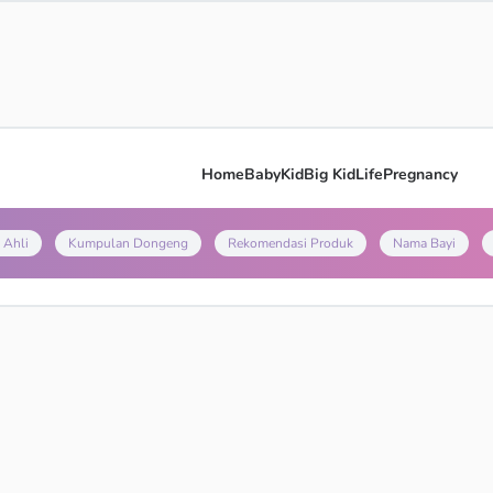
Home
Baby
Kid
Big Kid
Life
Pregnancy
 Ahli
Kumpulan Dongeng
Rekomendasi Produk
Nama Bayi