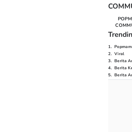
COMM
POP
COMM
Trendi
1
.
Popmam
2
.
Viral
3
.
Berita A
4
.
Berita K
5
.
Berita Ar