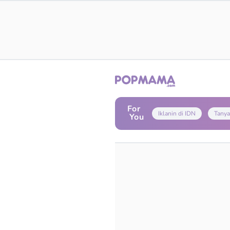
For
Iklanin di IDN
Tanya
You