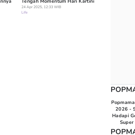
annya
Tengah Momentum Hari Kartini
24 Apr 2025, 12:33 WIB
Life
POPM
Popmama 
2026 - S
Hadapi G
Super 
POPM