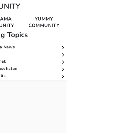
UNITY
MAMA
YUMMY
UNITY
COMMUNITY
ng Topics
a News
nak
esehatan
tis