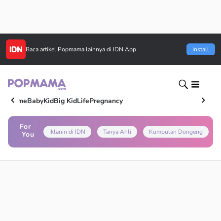
Baca artikel
Popmama
lainnya di IDN App
Install
Home
Baby
Kid
Big Kid
Life
Pregnancy
For
Iklanin di IDN
Tanya Ahli
Kumpulan Dongeng
You